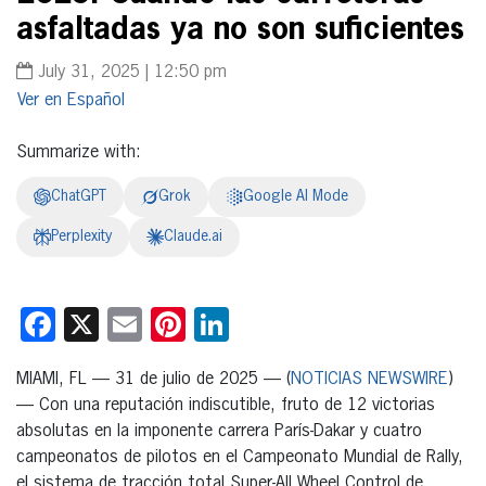
asfaltadas ya no son suficientes
July 31, 2025 | 12:50 pm
Español
Summarize with:
ChatGPT
Grok
Google AI Mode
Perplexity
Claude.ai
Facebook
X
Email
Pinterest
LinkedIn
MIAMI, FL — 31 de julio de 2025 — (
NOTICIAS NEWSWIRE
)
— Con una reputación indiscutible, fruto de 12 victorias
absolutas en la imponente carrera París-Dakar y cuatro
campeonatos de pilotos en el Campeonato Mundial de Rally,
el sistema de tracción total Super-All Wheel Control de