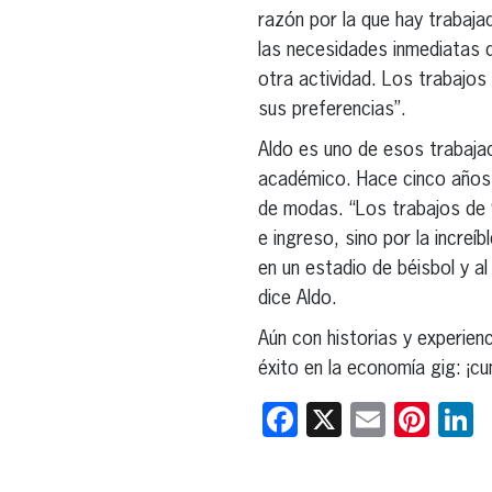
razón por la que hay trabaja
las necesidades inmediatas d
otra actividad. Los trabajos
sus preferencias”.
Aldo es uno de esos trabajad
académico. Hace cinco años h
de modas. “Los trabajos de 9
e ingreso, sino por la increí
en un estadio de béisbol y al
dice Aldo.
Aún con historias y experien
éxito en la economía gig: ¡cu
Facebook
X
Email
Pint
L