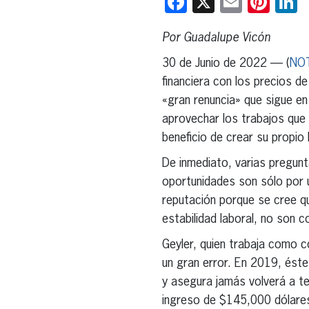
Facebook
X
Email
Pint
L
Por Guadalupe Vicón
30 de Junio de 2022 — (
NO
financiera con los precios de 
«gran renuncia» que sigue e
aprovechar los trabajos que 
beneficio de crear su propio
De inmediato, varias pregun
oportunidades son sólo por 
reputación porque se cree q
estabilidad laboral, no son c
Geyler, quien trabaja como c
un gran error. En 2019, éste
y asegura jamás volverá a ten
ingreso de $145,000 dólares,