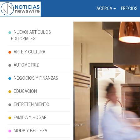
Noticias Newswire - Hi
The world changed. Your 
ACERCA
PRECIOS
NUEVO! ARTÍCULOS
EDITORIALES
ARTE Y CULTURA
AUTOMOTRIZ
NEGOCIOS Y FINANZAS
EDUCACION
ENTRETENIMIENTO
FAMILIA Y HOGAR
MODA Y BELLEZA