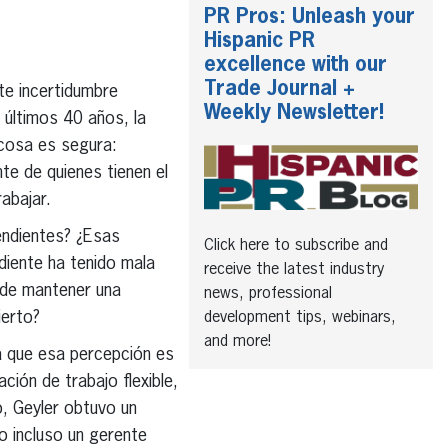
PR Pros: Unleash your
Hispanic PR
excellence with our
Trade Journal +
te incertidumbre
Weekly Newsletter!
s últimos 40 años, la
 cosa es segura:
te de quienes tienen el
abajar.
endientes? ¿Esas
Click here to subscribe and
diente ha tenido mala
receive the latest industry
 de mantener una
news, professional
ierto?
development tips, webinars,
and more!
ra que esa percepción es
cación de trabajo flexible,
o, Geyler obtuvo un
o incluso un gerente