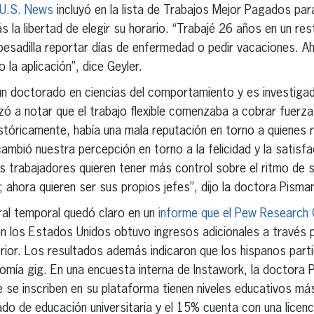
U.S. News
incluyó en la lista de Trabajos Mejor Pagados par
s la libertad de elegir su horario. “Trabajé 26 años en un r
pesadilla reportar días de enfermedad o pedir vacaciones. A
 la aplicación”, dice Geyler.
n doctorado en ciencias del comportamiento y es investigad
ó a notar que el trabajo flexible comenzaba a cobrar fuerza,
istóricamente, había una mala reputación en torno a quienes r
mbió nuestra percepción en torno a la felicidad y la satisfac
los trabajadores quieren tener más control sobre el ritmo de
; ahora quieren ser sus propios jefes”, dijo la doctora Pisma
ral temporal quedó claro en un
informe que el Pew Research C
 en los Estados Unidos obtuvo ingresos adicionales a través 
ior. Los resultados además indicaron que los hispanos parti
nomía gig. En una encuesta interna de Instawork, la doctor
ue se inscriben en su plataforma tienen niveles educativos má
ado de educación universitaria y el 15% cuenta con una licenc