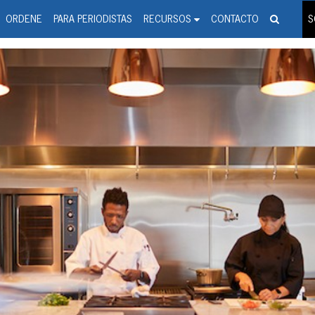
spanic Press Release Distributi
wire should 'tu'
ORDENE
PARA PERIODISTAS
RECURSOS
CONTACTO
S