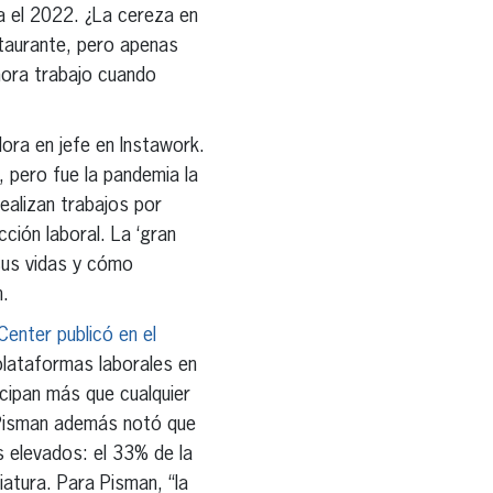
a el 2022. ¿La cereza en
estaurante, pero apenas
hora trabajo cuando
ora en jefe en Instawork.
 pero fue la pandemia la
ealizan trabajos por
ción laboral. La ‘gran
 sus vidas y cómo
n.
enter publicó en el
plataformas laborales en
cipan más que cualquier
a Pisman además notó que
s elevados: el 33% de la
iatura. Para Pisman, “la