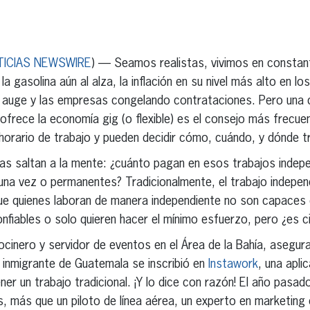
erest
inkedIn
TICIAS NEWSWIRE
) — Seamos realistas, vivimos en constan
la gasolina aún al alza, la inflación en su nivel más alto en lo
n auge y las empresas congelando contrataciones. Pero una
ofrece la economía gig (o flexible) es el consejo más frecuen
 horario de trabajo y pueden decidir cómo, cuándo, y dónde tr
tas saltan a la mente: ¿cuánto pagan en esos trabajos indep
una vez o permanentes? Tradicionalmente, el trabajo indepen
ue quienes laboran de manera independiente no son capaces
onfiables o solo quieren hacer el mínimo esfuerzo, pero ¿es c
ocinero y servidor de eventos en el Área de la Bahía, asegu
 inmigrante de Guatemala se inscribió en
Instawork
, una apli
er un trabajo tradicional. ¡Y lo dice con razón! El año pasad
 más que un piloto de línea aérea, un experto en marketing 