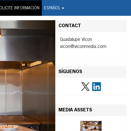
on Wire Service
OLICITE INFORMACIÓN
ESPAÑOL
CONTACT
Guadalupe Vicon
vicon@viconmedia.com
SÍGUENOS
MEDIA ASSETS