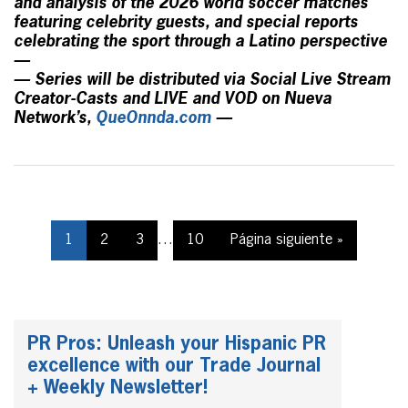
and analysis of the 2026 world soccer matches
featuring celebrity guests, and special reports
celebrating the sport through a Latino perspective
—
— Series will be distributed via Social Live Stream
Creator-Casts and LIVE and VOD on Nueva
Network’s,
QueOnnda.com
—
1
2
3
…
10
Página siguiente »
PR Pros: Unleash your Hispanic PR
excellence with our Trade Journal
+ Weekly Newsletter!