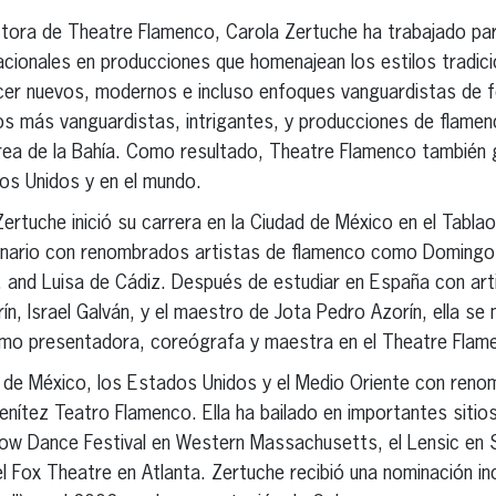
tora de Theatre Flamenco, Carola Zertuche ha trabajado par
nacionales en producciones que homenajean los estilos tradici
er nuevos, modernos e incluso enfoques vanguardistas de 
los más vanguardistas, intrigantes, y producciones de flame
rea de la Bahía. Como resultado, Theatre Flamenco también 
os Unidos y en el mundo.
ertuche inició su carrera en la Ciudad de México en el Tabla
cenario con renombrados artistas de flamenco como Domingo
iki, and Luisa de Cádiz. Después de estudiar en España con 
n, Israel Galván, y el maestro de Jota Pedro Azorín, ella se 
omo presentadora, coreógrafa y maestra en el Theatre Flam
s de México, los Estados Unidos y el Medio Oriente con ren
enítez Teatro Flamenco. Ella ha bailado en importantes siti
llow Dance Festival en Western Massachusetts, el Lensic en 
 Fox Theatre en Atlanta. Zertuche recibió una nominación ind