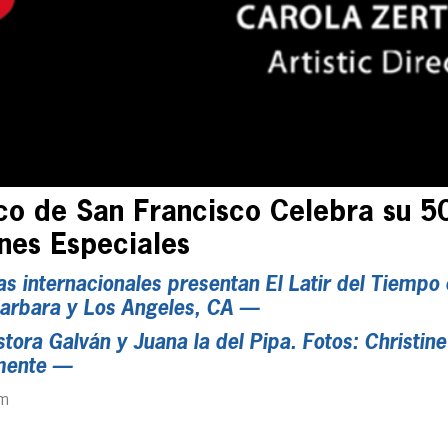
o de San Francisco Celebra su 50
nes Especiales
 internacionales presentan El Latir del Tiempo 
Barbara y Los Angeles, CA —
ora Galván y Juana la del Pipa. Fotos: Christine 
mente —
pm