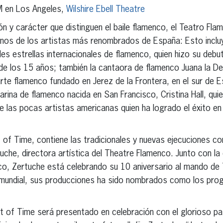
M en Los Angeles,
Wilshire Ebell Theatre
ión y carácter que distinguen el baile flamenco, el Teatro Fl
nos de los artistas más renombrados de España: Esto incluye
es estrellas internacionales de flamenco, quien hizo su debut
e los 15 años; también la cantaora de flamenco Juana la Del
 arte flamenco fundado en Jerez de la Frontera, en el sur de 
larina de flamenco nacida en San Francisco, Cristina Hall, qu
de las pocas artistas americanas quien ha logrado el éxito en
 of Time, contiene las tradicionales y nuevas ejecuciones co
uche, directora artística del Theatre Flamenco. Junto con la 
o, Zertuche está celebrando su 10 aniversario al mando de 
l mundial, sus producciones ha sido nombrados como los pr
at of Time será presentado en celebración con el glorioso p