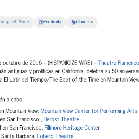
Google AI Mode
Perplexity
Claude.ai
erest
inkedIn
 octubre de 2016 – (HISPANICIZE WIRE) –
Theatre Flamenco
ás antiguas y prolíficas en California, celebra su 50 anivers
da El Latir del Tiempo/The Beat of the Time en Mountain Vie
rán a cabo:
en Mountain View,
Mountain View Center for Performing Arts
en San Francisco ,
Herbst Theatre
 en San Francisco,
Fillmore Heritage Center
 Santa Barbara,
Lobero Theatre