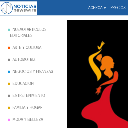
Noticias Newswire - Hi
The world changed. Your 
ACERCA
PRECIOS
NUEVO! ARTÍCULOS
EDITORIALES
ARTE Y CULTURA
AUTOMOTRIZ
NEGOCIOS Y FINANZAS
EDUCACION
ENTRETENIMIENTO
FAMILIA Y HOGAR
MODA Y BELLEZA