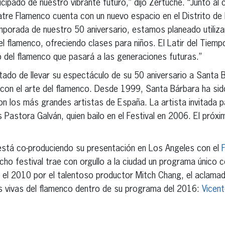
icipado de nuestro vibrante futuro,” dijo Zertuche. “Junto al
eatre Flamenco cuenta con un nuevo espacio en el Distrito de 
mporada de nuestro 50 aniversario, estamos planeado utiliza
l flamenco, ofreciendo clases para niños. El Latir del Tiem
 del flamenco que pasará a las generaciones futuras.”
do de llevar su espectáculo de su 50 aniversario a Santa Bá
, con el arte del flamenco. Desde 1999, Santa Bárbara ha sido
n los más grandes artistas de España. La artista invitada par
astora Galván, quien bailo en el Festival en 2006. El próxim
stá co-produciendo su presentación en Los Angeles con el
F
icho festival trae con orgullo a la ciudad un programa único 
 el 2010 por el talentoso productor Mitch Chang, el aclama
as vivas del flamenco dentro de su programa del 2016:
Vicen