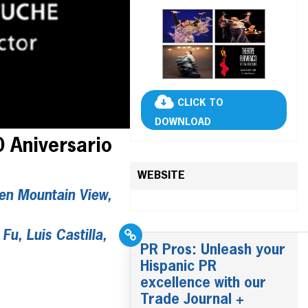
CLICK TO
DOWNLOAD
 Aniversario
WEBSITE
en Mountain View,
Fu, Luis Castilla,
PR Pros: Unleash your
Hispanic PR
excellence with our
Trade Journal +