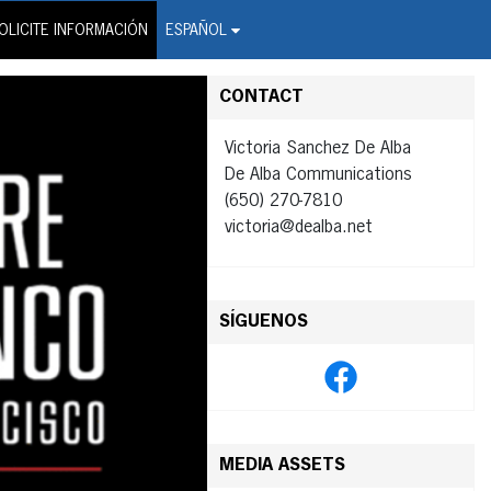
on Wire Service
OLICITE INFORMACIÓN
ESPAÑOL
CONTACT
Victoria Sanchez De Alba
De Alba Communications
(650) 270-7810
victoria@dealba.net
SÍGUENOS
MEDIA ASSETS