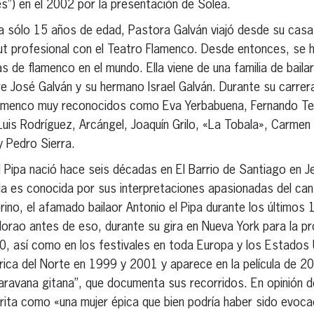
s”) en el 2002 por la presentación de Solea.
a sólo 15 años de edad, Pastora Galván viajó desde su casa 
ut profesional con el Teatro Flamenco. Desde entonces, se 
as de flamenco en el mundo. Ella viene de una familia de bail
dre José Galván y su hermano Israel Galván. Durante su carrer
lamenco muy reconocidos como Eva Yerbabuena, Fernando Te
uis Rodríguez, Arcángel, Joaquín Grilo, «La Tobala», Carmen
y Pedro Sierra.
el Pipa nació hace seis décadas en El Barrio de Santiago en J
lla es conocida por sus interpretaciones apasionadas del cant
no, el afamado bailaor Antonio el Pipa durante los últimos 
orao antes de eso, durante su gira en Nueva York para la p
, así como en los festivales en toda Europa y los Estados U
rica del Norte en 1999 y 2001 y aparece en la película de 
aravana gitana”, que documenta sus recorridos. En opinión d
crita como «una mujer épica que bien podría haber sido evoc