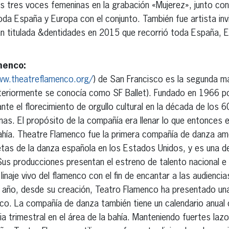
as tres voces femeninas en la grabación «Mujerez», junto co
da España y Europa con el conjunto. También fue artista inv
n titulada &dentidades en 2015 que recorrió toda España, E
menco:
ww.theatreflamenco.org/
) de San Francisco es la segunda m
anteriormente se conocía como SF Ballet). Fundado en 1966 p
e el florecimiento de orgullo cultural en la década de los 60
inas. El propósito de la compañía era llenar lo que entonces
Bahía. Theatre Flamenco fue la primera compañía de danza am
as de la danza española en los Estados Unidos, y es una d
Sus producciones presentan el estreno de talento nacional e 
linaje vivo del flamenco con el fin de encantar a las audienci
 año, desde su creación, Teatro Flamenco ha presentado u
co. La compañía de danza también tiene un calendario anual 
ia trimestral en el área de la bahía. Manteniendo fuertes la