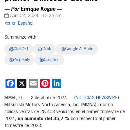
— Por Enrique Kogan —
April 02, 2024 | 12:25 pm
Español
Summarize with:
ChatGPT
Grok
Google AI Mode
Perplexity
Claude.ai
Facebook
X
Email
Pinterest
LinkedIn
MIAMI, FL — 2 de abril de 2024 — (
NOTICIAS NEWSWIRE
) —
Mitsubishi Motors North America, Inc. (MMNA) informó
sólidas ventas de 28.403 vehículos en el primer trimestre de
2024,
un aumento del 35,7 %
con respecto al primer
trimestre de 2023.