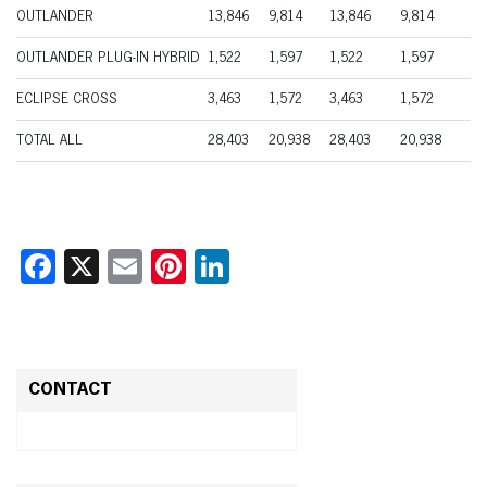
OUTLANDER
13,846
9,814
13,846
9,814
OUTLANDER PLUG-IN HYBRID
1,522
1,597
1,522
1,597
ECLIPSE CROSS
3,463
1,572
3,463
1,572
TOTAL ALL
28,403
20,938
28,403
20,938
Facebook
X
Email
Pinterest
LinkedIn
CONTACT