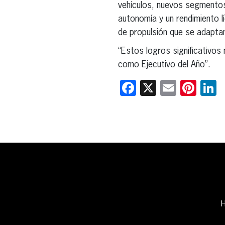
vehículos, nuevos segmentos
autonomía y un rendimiento l
de propulsión que se adaptan
“Estos logros significativo
como Ejecutivo del Año”.
Facebook
X
Email
Pint
L
H