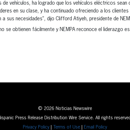
 de vehículos, ha logrado que los vehículos eléctricos sean
íderes en su clase, y ha continuado ofreciendo a los cliente
 a sus necesidades”, dijo Clifford Atiyeh, presidente de NE
s no se obtienen fácilmente y NEMPA reconoce el liderazgo 
erest
inkedIn
© 2026 Noticias Newswire
ispanic Press Release Distribution Wire Service. All rights reserve
Privacy Policy
|
Terms of Use
|
Email Policy