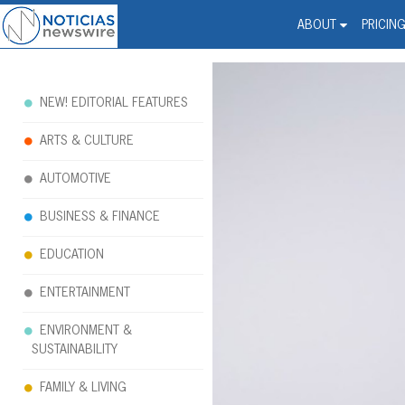
Noticias Newswire - Hi
The world changed. Your 
ABOUT
PRICIN
NEW! EDITORIAL FEATURES
ARTS & CULTURE
AUTOMOTIVE
BUSINESS & FINANCE
EDUCATION
ENTERTAINMENT
ENVIRONMENT &
SUSTAINABILITY
FAMILY & LIVING