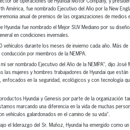
rector de operaciones de Hyundai Motor Company, y president
th América, fue nombrado Ejecutivo del Año por la New Eng
eremonia anual de premios de las organizaciones de medios 
e Hyundai fue nombrado el Mejor SUV Mediano por su diseño 
general en condiciones invernales.
vehículos durante los meses de invierno cada año. Más de 
e conducción por miembros de la NEMPA.
 mí ser nombrado Ejecutivo del Año de la NEMPA”, dijo José
s las mujeres y hombres trabajadores de Hyundai que están 
, enfocados en la seguridad, ecológicos y con tecnología qu
productos Hyundai y Genesis por parte de la organización t
estamos marcando una diferencia en la vida de muchas person
n vehículos galardonados en el camino de su vida”.
bajo el liderazgo del Sr. Muñoz, Hyundai ha emergido como un