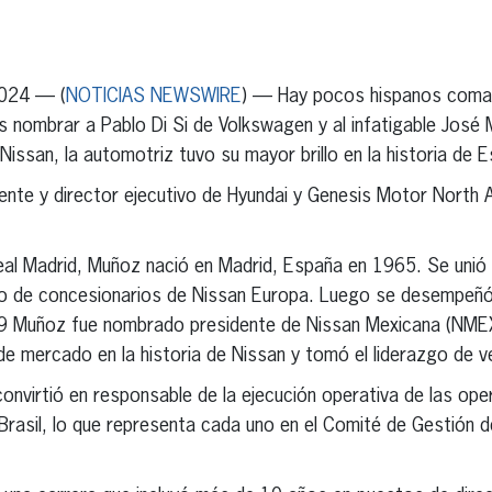
erest
inkedIn
2024 — (
NOTICIAS NEWSWIRE
) — Hay pocos hispanos coma
nombrar a Pablo Di Si de Volkswagen y al infatigable José 
issan, la automotriz tuvo su mayor brillo en la historia de 
ente y director ejecutivo de Hyundai y Genesis Motor North
Real Madrid, Muñoz nació en Madrid, España en 1965. Se uni
llo de concesionarios de Nissan Europa. Luego se desempeñ
09 Muñoz fue nombrado presidente de Nissan Mexicana (NMEX)
e mercado en la historia de Nissan y tomó el liderazgo de v
onvirtió en responsable de la ejecución operativa de las op
Brasil, lo que representa cada uno en el Comité de Gestión d