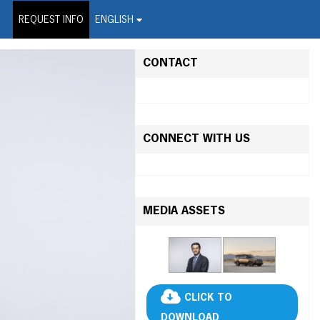
on Wire Service
REQUEST INFO
ENGLISH
CONTACT
CONNECT WITH US
MEDIA ASSETS
CLICK TO
DOWNLOAD