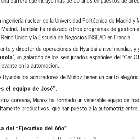
 una carrera que incluyó más de 10 años en puestos de dir
ingeniería nuclear de la Universidad Politécnica de Madrid y 
Madrid. También ha realizado otros programas de gestión ej
Reino Unido y la Escuela de Negocios INSEAD en Francia.
nte y director de operaciones de Hyundai a nivel mundial, y y
nolo’
, un galardón de los seis jurados españoles del “Car 
elevante en la automoción.
de Hyundai los admiradores de Muñoz tienen un canto alegóric
 es el equipo de José”.
otriz coreana, Muñoz ha formado un venerable equipo de trab
 altamente productivos, que han puesto a la automotriz entre
a del “Ejecutivo del Año”