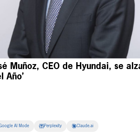
sé Muñoz, CEO de Hyundai, se alza
el Año’
Google AI Mode
Perplexity
Claude.ai