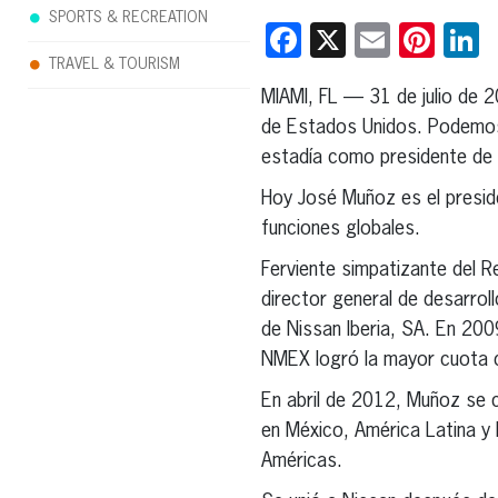
SPORTS & RECREATION
Facebook
X
Email
Pint
L
TRAVEL & TOURISM
MIAMI, FL — 31 de julio de 
de Estados Unidos. Podemos 
estadía como presidente de N
Hoy José Muñoz es el presid
funciones globales.
Ferviente simpatizante del 
director general de desarro
de Nissan Iberia, SA. En 20
NMEX logró la mayor cuota d
En abril de 2012, Muñoz se c
en México, América Latina y 
Américas.