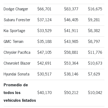
Dodge Charger
$66,701
$83,377
$16,675
Subaru Forester
$37,124
$46,405
$9,281
Kia Sportage
$33,529
$41,911
$8,382
GMC Terrain
$35,188
$43,985
$8,797
Chrysler Pacifica
$47,105
$58,881
$11,776
Chevrolet Blazer
$42,691
$53,364
$10,673
Hyundai Sonata
$30,517
$38,146
$7,629
Promedio de
todos los
$40,170
$50,212
$10,042
vehículos listados