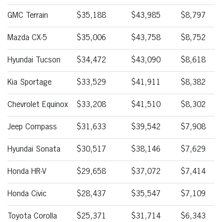
GMC Terrain
$35,188
$43,985
$8,797
Mazda CX-5
$35,006
$43,758
$8,752
Hyundai Tucson
$34,472
$43,090
$8,618
Kia Sportage
$33,529
$41,911
$8,382
Chevrolet Equinox
$33,208
$41,510
$8,302
Jeep Compass
$31,633
$39,542
$7,908
Hyundai Sonata
$30,517
$38,146
$7,629
Honda HR-V
$29,658
$37,072
$7,414
Honda Civic
$28,437
$35,547
$7,109
Toyota Corolla
$25,371
$31,714
$6,343