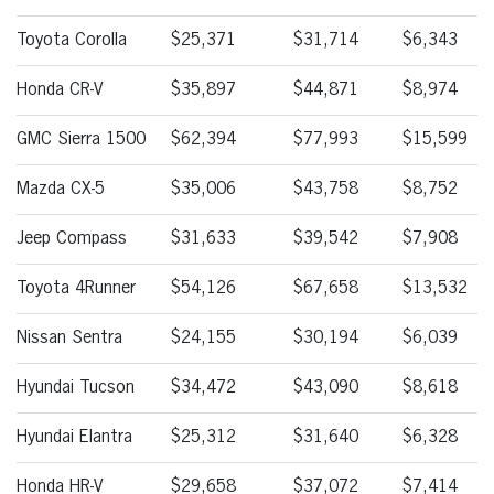
Toyota Corolla
$25,371
$31,714
$6,343
Honda CR-V
$35,897
$44,871
$8,974
GMC Sierra 1500
$62,394
$77,993
$15,599
Mazda CX-5
$35,006
$43,758
$8,752
Jeep Compass
$31,633
$39,542
$7,908
Toyota 4Runner
$54,126
$67,658
$13,532
Nissan Sentra
$24,155
$30,194
$6,039
Hyundai Tucson
$34,472
$43,090
$8,618
Hyundai Elantra
$25,312
$31,640
$6,328
Honda HR-V
$29,658
$37,072
$7,414