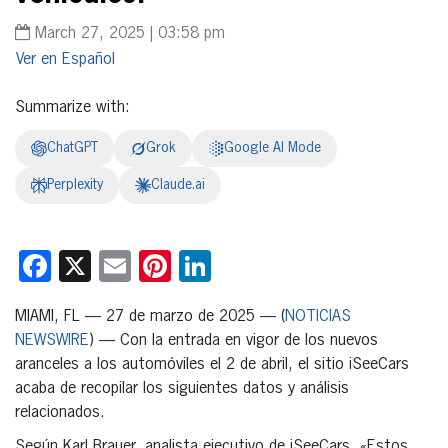
March 27, 2025 | 03:58 pm
Español
Summarize with:
ChatGPT
Grok
Google AI Mode
Perplexity
Claude.ai
Facebook
X
Email
Pinterest
LinkedIn
MIAMI, FL — 27 de marzo de 2025 — (
NOTICIAS
NEWSWIRE
) — Con la entrada en vigor de los nuevos
aranceles a los automóviles el 2 de abril, el sitio iSeeCars
acaba de recopilar los siguientes datos y análisis
relacionados.
Según Karl Brauer, analista ejecutivo de iSeeCars, «Estos