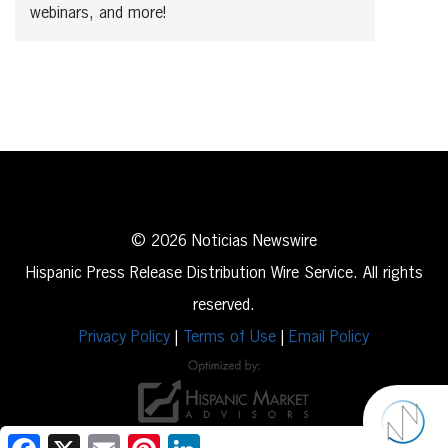
webinars, and more!
© 2026 Noticias Newswire
Hispanic Press Release Distribution Wire Service. All rights
reserved.
Privacy Policy
|
Terms of Use
|
Email Policy
Facebook
X
Email
Pinterest
LinkedIn