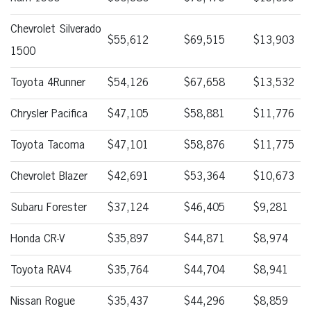
Chevrolet Silverado
$55,612
$69,515
$13,903
1500
Toyota 4Runner
$54,126
$67,658
$13,532
Chrysler Pacifica
$47,105
$58,881
$11,776
Toyota Tacoma
$47,101
$58,876
$11,775
Chevrolet Blazer
$42,691
$53,364
$10,673
Subaru Forester
$37,124
$46,405
$9,281
Honda CR-V
$35,897
$44,871
$8,974
Toyota RAV4
$35,764
$44,704
$8,941
Nissan Rogue
$35,437
$44,296
$8,859