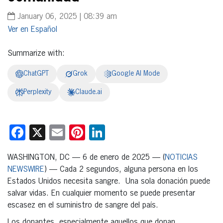
January 06, 2025 | 08:39 am
Español
Summarize with:
ChatGPT
Grok
Google AI Mode
Perplexity
Claude.ai
Facebook
X
Email
Pinterest
LinkedIn
WASHINGTON, DC — 6 de enero de 2025 — (
NOTICIAS
NEWSWIRE
) — Cada 2 segundos, alguna persona en los
Estados Unidos necesita sangre. Una sola donación puede
salvar vidas. En cualquier momento se puede presentar
escasez en el suministro de sangre del país.
Los donantes, especialmente aquellos que donan