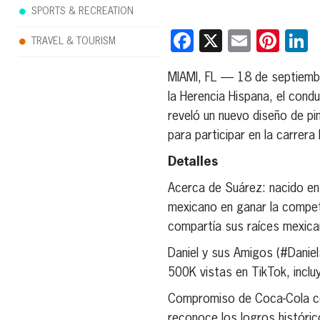
SPORTS & RECREATION
Facebook
X
Email
Pint
L
TRAVEL & TOURISM
MIAMI, FL — 18 de septiem
la Herencia Hispana, el cond
reveló un nuevo diseño de pi
para participar en la carrer
Detalles
Acerca de Suárez: nacido en 
mexicano en ganar la compe
compartía sus raíces mexica
Daniel y sus Amigos (#Danie
500K vistas en TikTok, inclu
Compromiso de Coca-Cola co
reconoce los logros históri