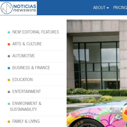
Noticias Newswire - Hi
The world changed. Your 
ABOUT
PRICIN
NEW! EDITORIAL FEATURES
ARTS & CULTURE
AUTOMOTIVE
BUSINESS & FINANCE
EDUCATION
ENTERTAINMENT
ENVIRONMENT &
SUSTAINABILITY
FAMILY & LIVING