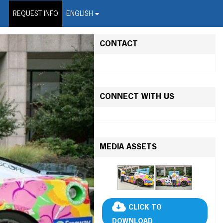
on Wire Service
REQUEST INFO
ENGLISH
CONTACT
CONNECT WITH US
MEDIA ASSETS
CLICK TO
DOWNLOAD