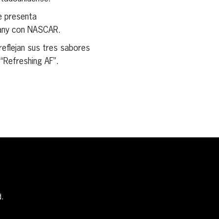
e presenta
pany con NASCAR.
eflejan sus tres sabores
 “Refreshing AF”.
d.