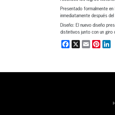
Presentado formalmente en l
inmediatamente después del
Diseño: El nuevo diseño pre
distintivos junto con un giro
Facebook
X
Email
Pint
L
H