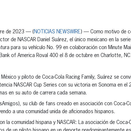
erest
inkedIn
bre de 2023 — (
NOTICIAS NEWSWIRE
) — Como motivo de cel
uctor de NASCAR Daniel Suárez, el único mexicano en la seri
ntura para su vehículo No. 99 en colaboración con Minute Mai
a Bank of America Roval 400 el 8 de octubre en Charlotte, NC
México y piloto de Coca-Cola Racing Family, Suárez se convir
tencia NASCAR Cup Series con su victoria en Sonoma en el 
nas en su auto de carrera cada semana.
lsAmigos), su club de fans creado en asociación con Coca-C
yendo a una comunidad unida de aficionados hispanos.
n la comunidad hispana y NASCAR: La asociación de Coca-C
cos de un piloto hispano en un deporte predominantemente e