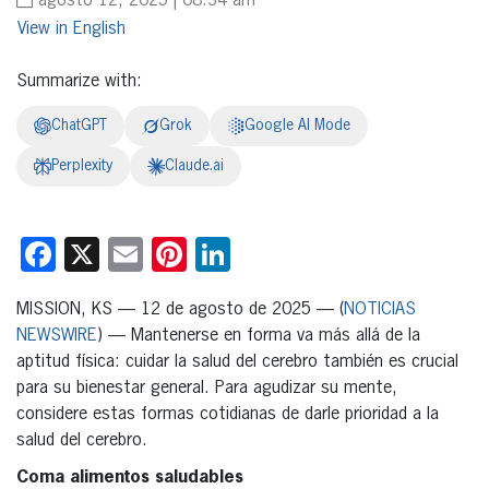
agosto 12, 2025 | 08:34 am
English
Summarize with:
ChatGPT
Grok
Google AI Mode
Perplexity
Claude.ai
Facebook
X
Email
Pinterest
LinkedIn
MISSION, KS — 12 de agosto de 2025 — (
NOTICIAS
NEWSWIRE
) — Mantenerse en forma va más allá de la
aptitud física: cuidar la salud del cerebro también es crucial
para su bienestar general. Para agudizar su mente,
considere estas formas cotidianas de darle prioridad a la
salud del cerebro.
Coma alimentos saludables