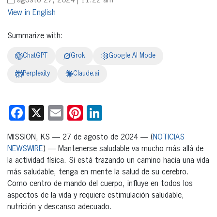
agosto 27, 2024 | 11:22 am
English
Summarize with:
ChatGPT
Grok
Google AI Mode
Perplexity
Claude.ai
Facebook
X
Email
Pinterest
LinkedIn
MISSION, KS — 27 de agosto de 2024 — (
NOTICIAS
NEWSWIRE
) — Mantenerse saludable va mucho más allá de
la actividad física. Si está trazando un camino hacia una vida
más saludable, tenga en mente la salud de su cerebro.
Como centro de mando del cuerpo, influye en todos los
aspectos de la vida y requiere estimulación saludable,
nutrición y descanso adecuado.