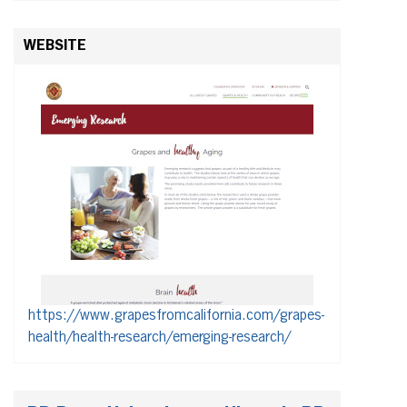
WEBSITE
https://www.grapesfromcalifornia.com/grapes-
health/health-research/emerging-research/