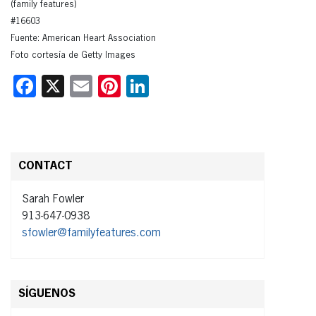
(family features)
#16603
Fuente: American Heart Association
Foto cortesía de Getty Images
Facebook
X
Email
Pinterest
LinkedIn
CONTACT
Sarah Fowler
913-647-0938
sfowler@familyfeatures.com
SÍGUENOS