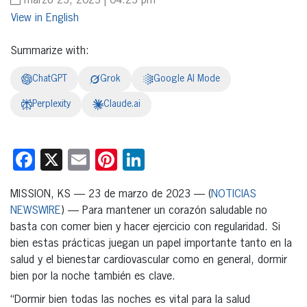
marzo 23, 2023 | 04:23 pm
English
Summarize with:
ChatGPT
Grok
Google AI Mode
Perplexity
Claude.ai
Facebook
X
Email
Pinterest
LinkedIn
MISSION, KS — 23 de marzo de 2023 — (
NOTICIAS
NEWSWIRE
) — Para mantener un corazón saludable no
basta con comer bien y hacer ejercicio con regularidad. Si
bien estas prácticas juegan un papel importante tanto en la
salud y el bienestar cardiovascular como en general, dormir
bien por la noche también es clave.
“Dormir bien todas las noches es vital para la salud