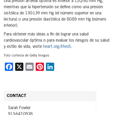
Una presión arterial óptima es inferior a 120/80 mm Hg,
mientras que la hipertensión se define como una presión
sistólica de 130-139 mm Hg (el número superior en una
lectura) o una presión diastólica de 80-89 mm Hg (número
inferior).
Para obtener más ideas a fin de lograr una salud
cardiovascular óptima o para evaluar los riesgos de su salud
y estilo de vida, visite
heart.org/lifes8
.
Foto cortesía de Getty Images
Facebook
X
Email
Pinterest
LinkedIn
CONTACT
Sarah Fowler
913-647-0938