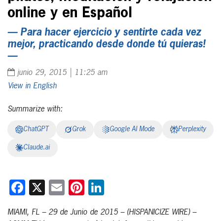
online y en Español
— Para hacer ejercicio y sentirte cada vez
mejor, practicando desde donde tú quieras!
—
junio 29, 2015 | 11:25 am
English
Summarize with:
ChatGPT
Grok
Google AI Mode
Perplexity
Claude.ai
Facebook
X
Email
Pinterest
LinkedIn
MIAMI, FL – 29 de Junio de 2015 – (HISPANICIZE WIRE) –