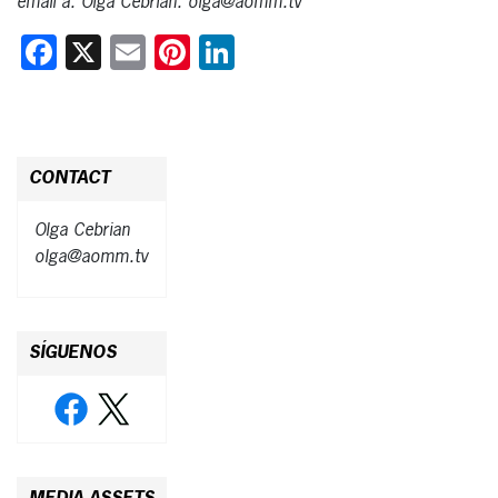
email a: Olga Cebrian: olga@aomm.tv
Facebook
X
Email
Pinterest
LinkedIn
CONTACT
Olga Cebrian
olga@aomm.tv
SÍGUENOS