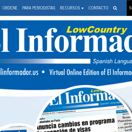
spanic Press Release Distributi
wire should 'tu'
ORDENE
PARA PERIODISTAS
RECURSOS
CONTACTO
S