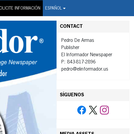
on Wire Service
OLICITE INFORMACIÓN
ESPAÑOL
CONTACT
Pedro De Armas
Publisher
El Informador Newspaper
P: 843-817-2896
pedro@elinformador.us
SÍGUENOS