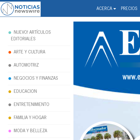
Noticias Newswire - Hi
The world changed. Your 
ACERCA
PRECIOS
NUEVO! ARTÍCULOS
EDITORIALES
ARTE Y CULTURA
AUTOMOTRIZ
NEGOCIOS Y FINANZAS
EDUCACION
ENTRETENIMIENTO
FAMILIA Y HOGAR
MODA Y BELLEZA