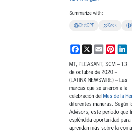
Summarize with:
ChatGPT
Grok
Facebook
X
Email
Pint
L
MT, PLEASANT, SCM – 13
de octubre de 2020 –
(LATINX NEWSWIRE) – Las
marcas que se unieron a la
celebración del
Mes de la He
diferentes maneras. Según l
Advisors, este período que f
espléndida oportunidad para 
aprendan más sobre la comun