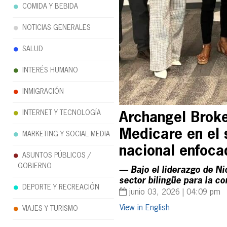
COMIDA Y BEBIDA
NOTICIAS GENERALES
SALUD
INTERÉS HUMANO
INMIGRACIÓN
INTERNET Y TECNOLOGÍA
Archangel Broke
Medicare en el 
MARKETING Y SOCIAL MEDIA
nacional enfoca
ASUNTOS PÚBLICOS /
GOBIERNO
— Bajo el liderazgo de Ni
sector bilingüe para la 
DEPORTE Y RECREACIÓN
junio 03, 2026 | 04:09 pm
English
VIAJES Y TURISMO