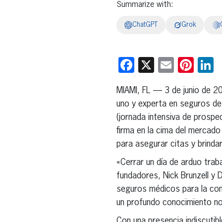
Summarize with:
ChatGPT
Grok
Facebook
X
Email
Pint
L
MIAMI, FL — 3 de junio de 2
uno y experta en seguros de 
(jornada intensiva de prospe
firma en la cima del mercad
para asegurar citas y brinda
«Cerrar un día de arduo tra
fundadores, Nick Brunzell y 
seguros médicos para la comu
un profundo conocimiento nor
Con una presencia indiscutib