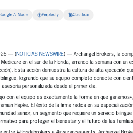
Google AI Mode
Perplexity
Claude.ai
erest
inkedIn
026 — (
NOTICIAS NEWSWIRE
) — Archangel Brokers, la com
Medicare en el sur de la Florida, arrancó la semana con un 
cción). Esta acción demuestra la cultura de alta ejecución qu
o bilingüe, logrando que su equipo completo conecte con cie
r asesoría personalizada desde el primer día.
bajo con el equipo es exactamente la forma en que ganamos»
Damian Hapke. El éxito de la firma radica en su especializaci
nidad senior, un segmento que requiere un servicio bilingüe
mativo para proteger el bienestar y el futuro de las familias
le entre #floridabrokers e #insuranceagents, Archangel Bro