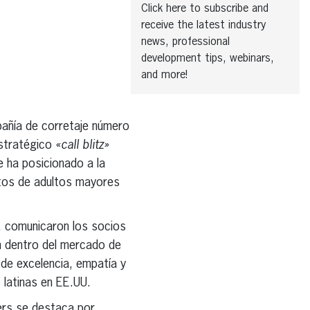
Click here to subscribe and
receive the latest industry
news, professional
development tips, webinars,
and more!
pañía de corretaje número
estratégico
«call blitz»
e ha posicionado a la
ntos de adultos mayores
, comunicaron los socios
ón dentro del mercado de
 de excelencia, empatía y
 latinas en EE.UU.
kers se destaca por