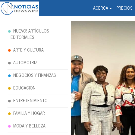
Noticias Newswire - Hi
The world changed. Your 
ACERCA
PRECIOS
NUEVO! ARTÍCULOS
EDITORIALES
ARTE Y CULTURA
AUTOMOTRIZ
NEGOCIOS Y FINANZAS
EDUCACION
ENTRETENIMIENTO
FAMILIA Y HOGAR
MODA Y BELLEZA