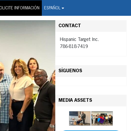
on Wire Service
OLICITE INFORMACIÓN
ESPAÑOL
CONTACT
Hispanic Target Inc.
786-818-7419
SÍGUENOS
MEDIA ASSETS