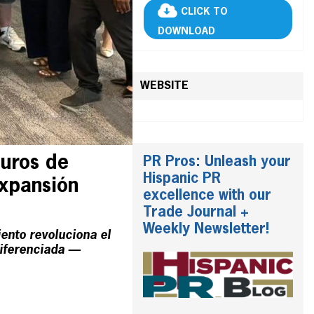
CLICK TO
DOWNLOAD
WEBSITE
guros de
PR Pros: Unleash your
Hispanic PR
expansión
excellence with our
Trade Journal +
Weekly Newsletter!
ento revoluciona el
diferenciada —