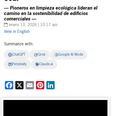
— Pioneros en limpieza ecológica lideran el
camino en la sostenibilidad de edificios
comerciales —
enero 13, 2026 | 10:17 am
English
Summarize with:
ChatGPT
Grok
Google AI Mode
Perplexity
Claude.ai
Facebook
X
Email
Pinterest
LinkedIn