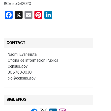
#CensoDel2020
Facebook
X
Email
Pinterest
LinkedIn
CONTACT
Naomi Evanelista
Oficina de Información Pública
Census.gov
301-763-3030
pio@census.gov
SÍGUENOS