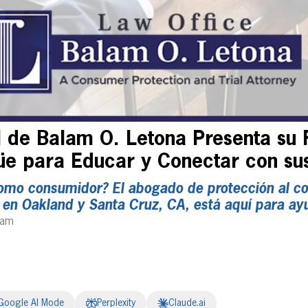
l de Balam O. Letona Presenta su
güe para Educar y Conectar con sus
omo consumidor? El abogado de protección al c
s en Oakland y Santa Cruz, CA, está aquí para ay
 am
Google AI Mode
Perplexity
Claude.ai