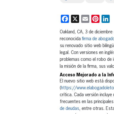
Facebook
X
Email
Pint
L
Oakland, CA, 3 de diciembre
reconocida
firma de abogado
su renovado sitio web bilin
legal. Con versiones en ingl
problemas como el robo de i
la misión de la firma, sus va
Acceso Mejorado a la Inf
El nuevo sitio web está dispo
(
https://www.elabogadolet
crítica. Cada versión incluye
frecuentes en las principale
de deudas
, entre otras. Est