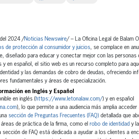
erest
inkedIn
 del 2024 /
Noticias Newswire
/ – La Oficina Legal de Balam O
s de protección al consumidor y juicios
, se complace en anu
güe, diseñado para educar y conectar mejor con las personas
és y en español, el sitio web es un recurso completo para aq
dentidad y las demandas de cobro de deudas, ofreciendo inf
lores fundamentales y áreas de especialización.
ormación en Inglés y Español
nible en inglés (
https://www.letonalaw.com/
) y en español
ona.com
), lo que permite a una audiencia más amplia acceder 
 una
sección de Preguntas Frecuentes (FAQ)
detallada que ab
s áreas de práctica de la firma, como el
robo de identidad
y l
a sección de FAQ está dedicada a ayudar a los clientes a en