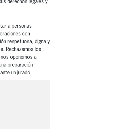
us derechos legales y
ntar a personas
poraciones con
ón respetuosa, digna y
nte. Rechazamos los
 y nos oponemos a
 una preparación
ante un jurado.