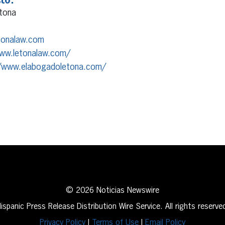
to:
etona
tonalaw.com
ww.letonalaw.com/
/www.elabogadoletona.com/
erest
inkedIn
© 2026 Noticias Newswire
ispanic Press Release Distribution Wire Service. All rights reserve
Privacy Policy
|
Terms of Use
|
Email Policy