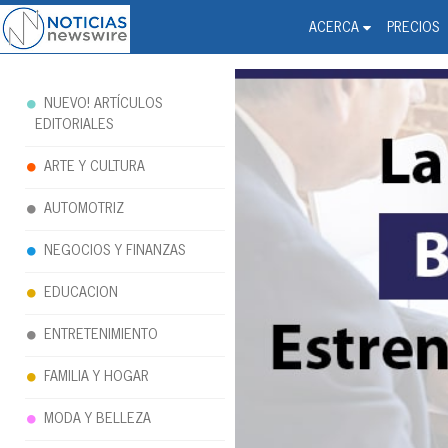
Noticias Newswire - Hi
The world changed. Your 
ACERCA
PRECIOS
NUEVO! ARTÍCULOS
EDITORIALES
ARTE Y CULTURA
AUTOMOTRIZ
NEGOCIOS Y FINANZAS
EDUCACION
ENTRETENIMIENTO
FAMILIA Y HOGAR
MODA Y BELLEZA