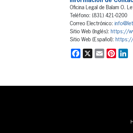
Información de Contac
Oficina Legal de Balam O. L
Teléfono: (831) 421-0200
Correo Electrónico:
info@le
Sitio Web (Inglés):
https://w
Sitio Web (Español):
https:/
Facebook
X
Email
Pint
L
H