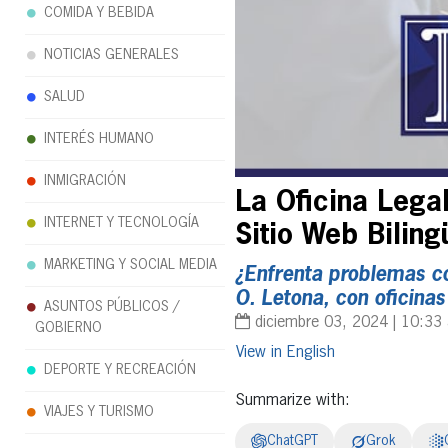
COMIDA Y BEBIDA
NOTICIAS GENERALES
SALUD
INTERÉS HUMANO
INMIGRACIÓN
La Oficina Lega
INTERNET Y TECNOLOGÍA
Sitio Web Bilin
MARKETING Y SOCIAL MEDIA
¿Enfrenta problemas c
O. Letona, con oficina
ASUNTOS PÚBLICOS /
diciembre 03, 2024 | 10:33
GOBIERNO
English
DEPORTE Y RECREACIÓN
Summarize with:
VIAJES Y TURISMO
ChatGPT
Grok