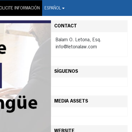
on Wire Service
OLICITE INFORMACIÓN
ESPAÑOL
CONTACT
Balam O. Letona, Esq.
info@letonalaw.com
SÍGUENOS
MEDIA ASSETS
WEBSITE