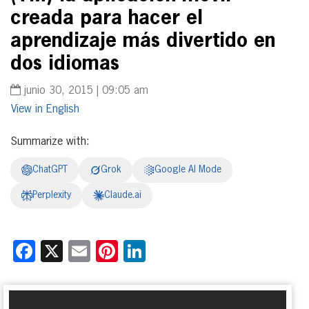
creada para hacer el
aprendizaje más divertido en
dos idiomas
junio 30, 2015 | 09:05 am
English
Summarize with:
ChatGPT
Grok
Google AI Mode
Perplexity
Claude.ai
Facebook
X
Email
Pinterest
LinkedIn