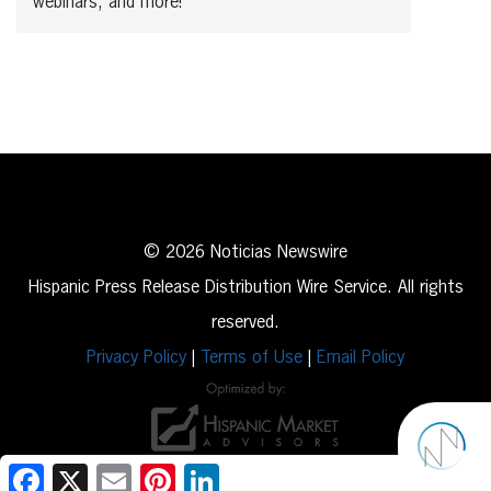
webinars, and more!
© 2026 Noticias Newswire
Hispanic Press Release Distribution Wire Service. All rights
reserved.
Privacy Policy
|
Terms of Use
|
Email Policy
Facebook
X
Email
Pinterest
LinkedIn