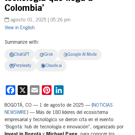
Colombia’
agosto 01, 2025 | 05:26 pm
English
Summarize with:
ChatGPT
Grok
Google AI Mode
Perplexity
Claude.ai
Facebook
X
Email
Pinterest
LinkedIn
BOGOTÁ, CO — 1 de agosto de 2025 — (
NOTICIAS
NEWSWIRE
) — Más de 180 líderes del ecosistema
empresarial y tecnológico se dieron cita en el evento
“Bogotá: hub de tecnología e innovación”, organizado por
Invest in Bogotá
y
Michael Page
, para conocer los