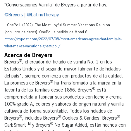
“Conversaciones Vainilla” de Breyers a partir de hoy.
@Breyers
|
@LatinxTherapy
¹ OnePoll. (2022). The Most Joyful Summer Vacations Reunion
[conjunto de datos]. OnePoll a pedido de Motel 6.
https://nypost.com/2022/07/08/most-americans-agree-that-family-is-
what-makes-vacations-great-poll/
Acerca de Breyers
®
Breyers
, el creador del helado de vainilla No. 1 en los
Estados Unidos y el segundo mayor fabricante de helados
del país*, siempre comienza con productos de alta calidad.
®
La promesa de Breyers
ha transformado a la marca en la
®
favorita de las familias desde 1866. Breyers
está
comprometida a fabricar sus productos con leche y crema
100% grado A, colores y sabores de origen natural y vainilla
cultivada de forma sustentable. Todos los helados de
®
®
®
Breyers
, incluidos Breyers
Cookies & Candies, Breyers
TM
®
CarbSmart
y Breyers
No Sugar Added, están hechos con