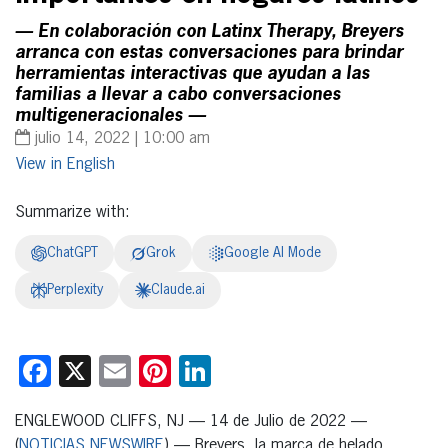
— En colaboración con Latinx Therapy, Breyers
arranca con estas conversaciones para brindar
herramientas interactivas que ayudan a las
familias a llevar a cabo conversaciones
multigeneracionales —
julio 14, 2022 | 10:00 am
English
Summarize with:
ChatGPT
Grok
Google AI Mode
Perplexity
Claude.ai
Facebook
X
Email
Pinterest
LinkedIn
ENGLEWOOD CLIFFS, NJ — 14 de Julio de 2022 —
(
NOTICIAS NEWSWIRE
) — Breyers, la marca de helado