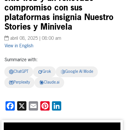
compromiso con sus
plataformas insignia Nuestro
Stories y Minivela
abril 08, 2025 | 08:00 am
English
Summarize with:
ChatGPT
Grok
Google AI Mode
Perplexity
Claude.ai
Facebook
X
Email
Pinterest
LinkedIn