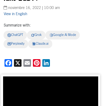
noviembre 16, 2022 | 10:00 am
English
Summarize with:
ChatGPT
Grok
Google AI Mode
Perplexity
Claude.ai
Facebook
X
Email
Pinterest
LinkedIn