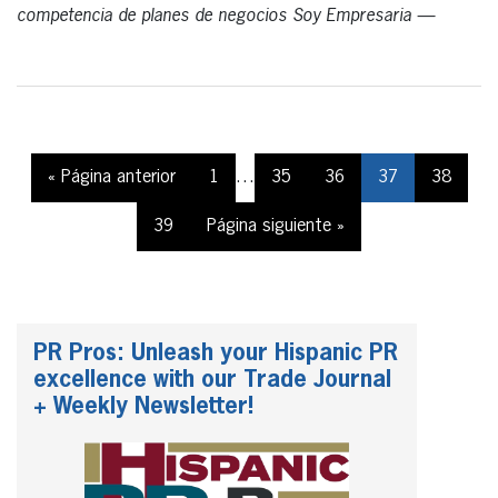
competencia de planes de negocios Soy Empresaria —
« Página anterior
1
…
35
36
37
38
39
Página siguiente »
PR Pros: Unleash your Hispanic PR
excellence with our Trade Journal
+ Weekly Newsletter!