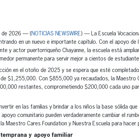
erest
inkedIn
 de 2026 — (
NOTICIAS NEWSWIRE
) — La Escuela Vocacion
ntrando en un nuevo e importante capítulo. Con el apoyo de
nte y actor puertorriqueño Chayanne, la escuela está amplia
omedor permanente para servir mejor a cientos de estudiantes
rucción en el otoño de 2025 y se espera que esté completado
es de $1,255,000. Con $855,000 ya recaudados, la Maestro 
400,000 restantes, comprometiendo $200,000 cada uno para 
vertir en las familias y brindar a los niños la base sólida q
l apoyo comunitario pueden verdaderamente cambiar el rumbo 
 la Maestro Cares Foundation y Nuestra Escuela para hacer 
 temprana y apoyo familiar