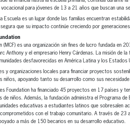
sde la infancia hasta la escuela primaria, continúa durante la
n vocacional para jóvenes de 13 a 21 años que buscan una s
 Escuela es un lugar donde las familias encuentran estabilid
segura que su impacto continúe creciendo por generaciones
undation
 (MCF) es una organización sin fines de lucro fundada en 20
arc Anthony y el empresario Henry Cárdenas. La misión de la 
comunidades desfavorecidas en América Latina y los Estados 
s y organizaciones locales para financiar proyectos sosten
os niños, apoyando tanto su desarrollo como sus necesidad
es Foundation ha financiado 45 proyectos en 17 países y ter
les de niños. Además, la fundación administra el Programa d
tunidades educativas a estudiantes latinos que sobresalen a
 comprometidos con el trabajo comunitario. A través de 23 al
apoyado a más de 150 becarios en su desarrollo educativo.