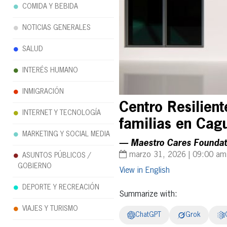
COMIDA Y BEBIDA
NOTICIAS GENERALES
SALUD
INTERÉS HUMANO
INMIGRACIÓN
Centro Resilien
INTERNET Y TECNOLOGÍA
familias en Cag
MARKETING Y SOCIAL MEDIA
— Maestro Cares Foundat
marzo 31, 2026 | 09:00 am
ASUNTOS PÚBLICOS /
GOBIERNO
English
DEPORTE Y RECREACIÓN
Summarize with:
VIAJES Y TURISMO
ChatGPT
Grok