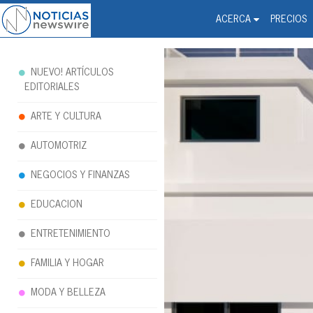
Noticias Newswire - Hi
The world changed. Your 
ACERCA
PRECIOS
NUEVO! ARTÍCULOS
EDITORIALES
ARTE Y CULTURA
AUTOMOTRIZ
NEGOCIOS Y FINANZAS
EDUCACION
ENTRETENIMIENTO
FAMILIA Y HOGAR
MODA Y BELLEZA