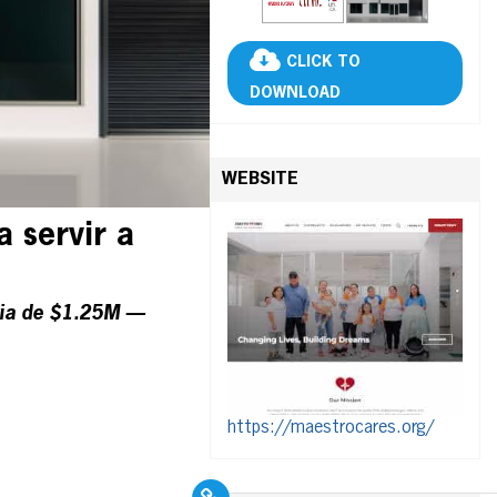
CLICK TO
DOWNLOAD
WEBSITE
 servir a
ria de $1.25M —
https://maestrocares.org/