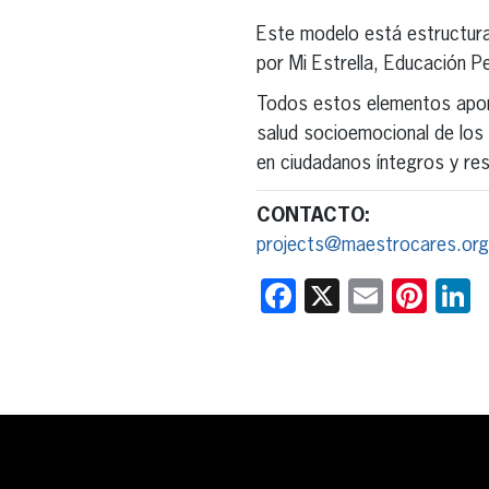
Este modelo está estructurad
por Mi Estrella, Educación P
Todos estos elementos aport
salud socioemocional de los 
en ciudadanos íntegros y res
CONTACTO:
projects@maestrocares.org
Facebook
X
Email
Pint
L