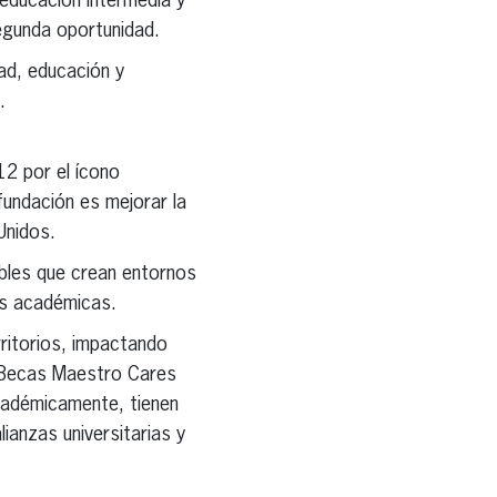
 educación intermedia y
egunda oportunidad.
ad, educación y
.
12 por el ícono
fundación es mejorar la
Unidos.
ibles que crean entornos
es académicas.
ritorios, impactando
e Becas Maestro Cares
cadémicamente, tienen
ianzas universitarias y