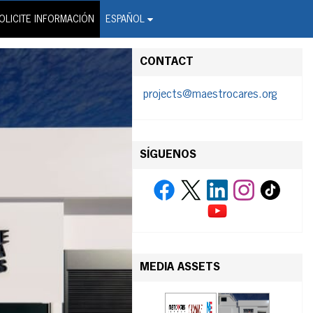
on Wire Service
OLICITE INFORMACIÓN
ESPAÑOL
CONTACT
projects@maestrocares.org
SÍGUENOS
MEDIA ASSETS