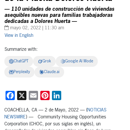
— 110 unidades de construcción de viviendas
asequibles nuevas para familias trabajadoras
dedicadas a Dolores Huerta —
mayo 02, 2022 | 11:30 am
English
Summarize with:
ChatGPT
Grok
Google AI Mode
Perplexity
Claude.ai
Facebook
X
Email
Pinterest
LinkedIn
COACHELLA, CA — 2 de Mayo, 2022 — (
NOTICIAS
NEWSWIRE
) — Community Housing Opportunities
Corporation (CHOC, por sus siglas en inglés), un