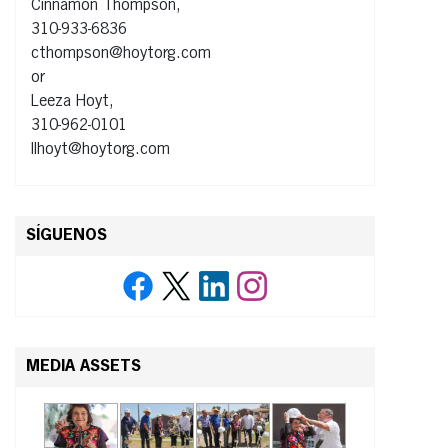
Cinnamon Thompson,
310-933-6836
cthompson@hoytorg.com
or
Leeza Hoyt,
310-962-0101
llhoyt@hoytorg.com
SÍGUENOS
MEDIA ASSETS