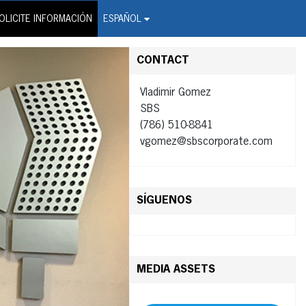
on Wire Service
OLICITE INFORMACIÓN
ESPAÑOL
CONTACT
Vladimir Gomez
SBS
(786) 510-8841
vgomez@sbscorporate.com
SÍGUENOS
MEDIA ASSETS