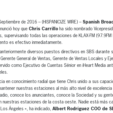
erest
inkedIn
eptiembre de 2016 – (HISPANICIZE WIRE) –
Spanish Broad
nunció hoy que
Chris Carrillo
ha sido nombrado Vicepresid
s, supervisando todas las operaciones de KLAX-FM (97.9FM
ento es efectivo inmediatamente.
o anteriormente diversos puestos directivos en SBS durante s
 Gerente General de Ventas, Gerente de Ventas Locales y Ej
a servido como Ejecutivo de Cuentas Sénior en iHeart Media an
les.
acia en conocimiento radial que tiene Chris unido a sus capac
antener nuestras estaciones al más alto nivel de excelencia
radio, conoce los anunciantes, conoce la Sociedad y su gent
on nuestras estaciones de la costa oeste. Nadie está más ca
 Los Ángeles «, ha indicado,
Albert Rodríguez COO de S