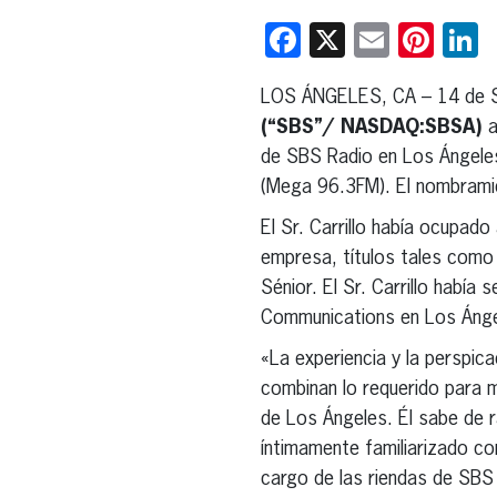
Facebook
X
Email
Pint
L
LOS ÁNGELES, CA – 14 de S
(“SBS”/ NASDAQ:SBSA)
a
de SBS Radio en Los Ángele
(Mega 96.3FM). El nombrami
El Sr. Carrillo había ocupad
empresa, títulos tales como
Sénior. El Sr. Carrillo habí
Communications en Los Ánge
«La experiencia y la perspic
combinan lo requerido para m
de Los Ángeles. Él sabe de 
íntimamente familiarizado c
cargo de las riendas de SBS