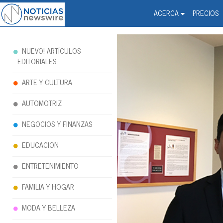
Noticias Newswire - Hi
The world changed. Your 
ACERCA
PRECIOS
NUEVO! ARTÍCULOS
EDITORIALES
ARTE Y CULTURA
AUTOMOTRIZ
NEGOCIOS Y FINANZAS
EDUCACION
ENTRETENIMIENTO
FAMILIA Y HOGAR
MODA Y BELLEZA