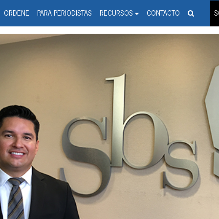
spanic Press Release Distributi
wire should 'tu'
ORDENE
PARA PERIODISTAS
RECURSOS
CONTACTO
S