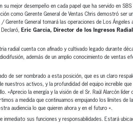
on su mejor desempeño en cada papel que ha servido en SBS
ción como Gerente General de Ventas Chris demostró ser un 
 / Gerente General tomará las operaciones de Los Ángeles a
 Declaró,
Eric García, Director de los Ingresos Radi
stria radial cuenta con afinado y cultivado legado durante dé
radiodifusión, además de un amplio conocimiento de ventas efe
do de ser nombrado a esta posición, que es un claro respald
 de nuestros activos, y la profundidad del equipo increíble 
llo. «Aprecio la energía y la visión de el Sr. Raúl Alarcón líd
rtimos a medida que continuamos empujando los límites de la 
tra audiencia lo que quieren ahora y en el futuro «.
á de inmediato sus funciones y responsabilidades. Estará ubic