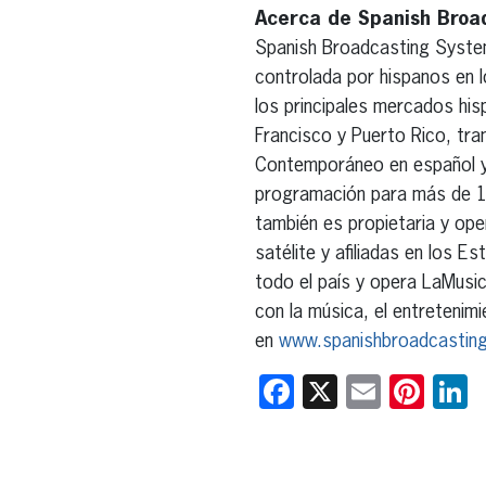
Acerca de Spanish Broad
Spanish Broadcasting System
controlada por hispanos en 
los principales mercados hi
Francisco y Puerto Rico, tra
Contemporáneo en español y 
programación para más de 10
también es propietaria y ope
satélite y afiliadas en los 
todo el país y opera LaMusica,
con la música, el entretenimi
en
www.spanishbroadcastin
Facebook
X
Email
Pint
L