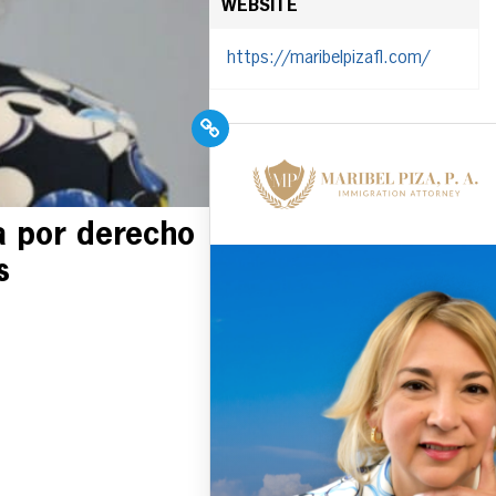
WEBSITE
https://maribelpizafl.com/
PR Pros: Unleash your
Hispanic PR
excellence with our
a por derecho
Trade Journal +
Weekly Newsletter!
s
Click here to subscribe and
receive the latest industry
news, professional
development tips, webinars,