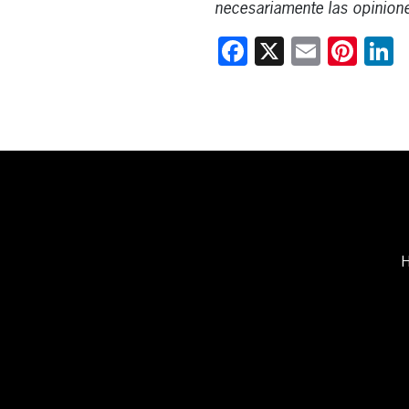
necesariamente las opinione
Facebook
X
Email
Pint
L
H