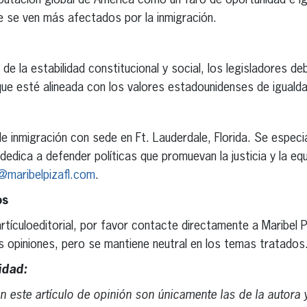
putación global de América como un faro de oportunidad e ig
e se ven más afectados por la inmigración.
r de la estabilidad constitucional y social, los legisladores d
que esté alineada con los valores estadounidenses de igualdad
 inmigración con sede en Ft. Lauderdale, Florida. Se especi
dedica a defender políticas que promuevan la justicia y la eq
@maribelpizafl.com
.
os
tículoeditorial, por favor contacte directamente a Maribel 
sas opiniones, pero se mantiene neutral en los temas tratados
idad:
 este artículo de opinión son únicamente las de la autora y