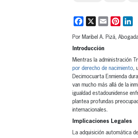
Facebook
X
Email
Pint
L
Por Maribel A. Pizá, Abogad
Introducción
Mientras la administración T
por derecho de nacimiento
, 
Decimocuarta Enmienda dura
van mucho más allá de la inmi
igualdad estadounidense enfre
plantea profundas preocupac
internacionales.
Implicaciones Legales
La adquisición automática de