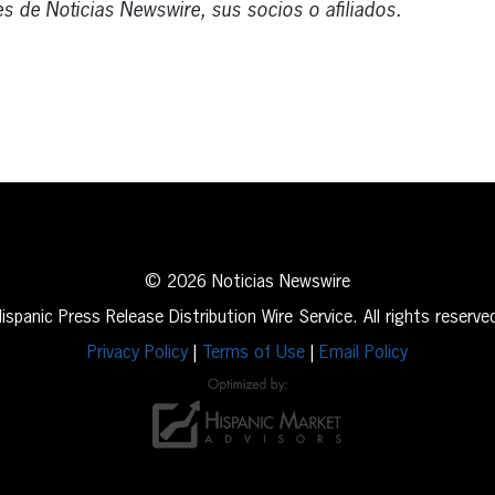
s de Noticias Newswire, sus socios o afiliados.
erest
inkedIn
© 2026 Noticias Newswire
ispanic Press Release Distribution Wire Service. All rights reserve
Privacy Policy
|
Terms of Use
|
Email Policy