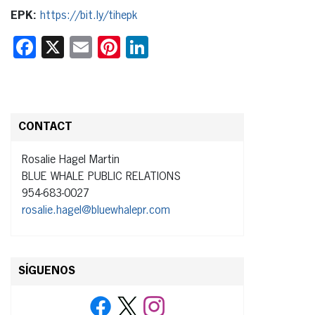
EPK:
https://bit.ly/tihepk
Facebook
X
Email
Pinterest
LinkedIn
CONTACT
Rosalie Hagel Martin
BLUE WHALE PUBLIC RELATIONS
954-683-0027
rosalie.hagel@bluewhalepr.com
SÍGUENOS