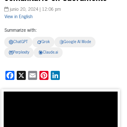
junio 20, 2024 | 12:06 pm
English
Summarize with:
ChatGPT
Grok
Google AI Mode
Perplexity
Claude.ai
Facebook
X
Email
Pinterest
LinkedIn