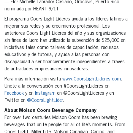
— Flor Michelle Labrador Casiano, Orocovis, Puerto Rico,
nominada por HEART 9/11
El programa Coors Light Líderes ayuda a los líderes latinos a
mejorar sus redes y su crecimiento profesional. Los
anteriores Coors Light Líderes del año y sus organizaciones
sin fines de lucro han utilizado la subvención de $25,000 en
iniciativas tales como talleres de capacitación, recursos
educativos y de tutoría, y ayuda a las personas con
discapacidad a ser financieramente independientes a través
de actividades empresariales innovadoras.
Para más información visita
www.CoorsLightLideres.com
.
Únete a la conversación con #CoorsLightLideres en
Facebook
y en
Instagram
en @CoorsLightLideres y en
Twitter en
@CoorsLightLider
.
About Molson Coors Beverage Company
For over two centuries Molson Coors has been brewing
beverages that unite people for all of life’s moments. From
Coors Light, Miller Lite, Molson Canadian, Carling, and