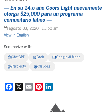
— En su 14.o año Coors Light nuevamente
otorga $25,000 para un programa
comunitario latino —
agosto 03, 2020 | 11:50 am
English
Summarize with:
ChatGPT
Grok
Google AI Mode
Perplexity
Claude.ai
Facebook
X
Email
Pinterest
LinkedIn