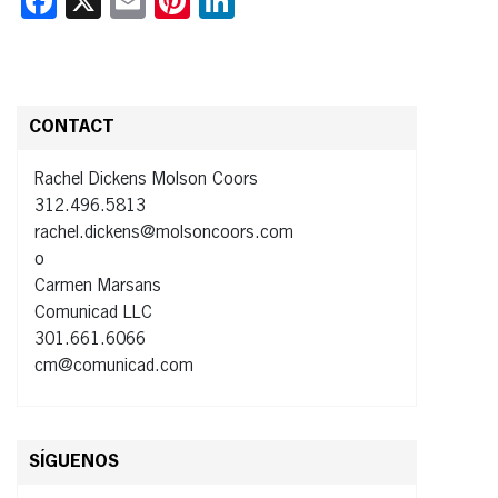
Facebook
X
Email
Pinterest
LinkedIn
CONTACT
Rachel Dickens Molson Coors
312.496.5813
rachel.dickens@molsoncoors.com
o
Carmen Marsans
Comunicad LLC
301.661.6066
cm@comunicad.com
SÍGUENOS