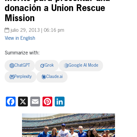
donación a Union Rescue
Mission
julio 29, 2013 | 06:16 pm
English
Summarize with:
ChatGPT
Grok
Google AI Mode
Perplexity
Claude.ai
Facebook
X
Email
Pinterest
LinkedIn