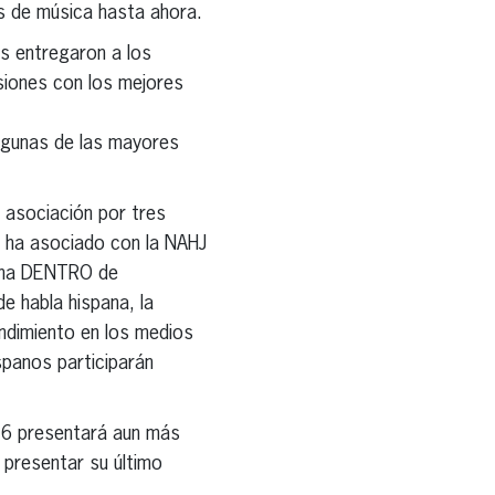
es de música hasta ahora.
es entregaron a los
siones con los mejores
 algunas de las mayores
 asociación por tres
e ha asociado con la NAHJ
spana DENTRO de
e habla hispana, la
endimiento en los medios
spanos participarán
16 presentará aun más
presentar su último