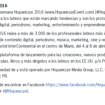
2016
 semana Hispanicize 2016 (www.HispanicizeEvent.com) (#Hisp
a los latinos que están marcando tendencias y son los prota
digital, periodismo, marketing, entretenimiento y emprendimi
16 reúna a más de 3.000 de los profesionales latinos más in
 de contenido digital, periodismo, música, marketing, cine y n
hotel InterContinental en el centro de Miami, del 4 al 8 de abr
a plataforma de lanzamiento para las creaciones, nuevos pro
las, libros y más dirigidos a los latinos en los EE.UU. y/o P
piedad de y está operado por Hispanicize Media Group, LLC,
c PR.
ede encontrar en Facebook
https://www.facebook.com/Hispa
r (
@Hispanicize
).
erest
inkedIn