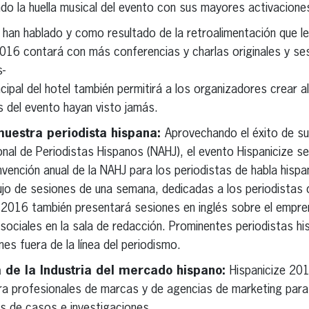
ndo la huella musical del evento con sus mayores activacion
 han hablado y como resultado de la retroalimentación que l
2016 contará con más conferencias y charlas originales y se
s-
ncipal del hotel también permitirá a los organizadores crear
s del evento hayan visto jamás.
uestra periodista hispana:
Aprovechando el éxito de su
nal de Periodistas Hispanos (NAHJ), el evento Hispanicize s
nvención anual de la NAHJ para los periodistas de habla hi
ujo de sesiones de una semana, dedicadas a los periodistas d
a 2016 también presentará sesiones en inglés sobre el empr
sociales en la sala de redacción. Prominentes periodistas hi
s fuera de la línea del periodismo.
 de la Industria del mercado hispano:
Hispanicize 20
a profesionales de marcas y de agencias de marketing para 
ios de casos e investigaciones.