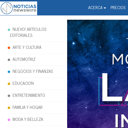
Noticias Newswire - Hi
The world changed. Your 
ACERCA
PRECIOS
NUEVO! ARTÍCULOS
EDITORIALES
ARTE Y CULTURA
AUTOMOTRIZ
NEGOCIOS Y FINANZAS
EDUCACION
ENTRETENIMIENTO
FAMILIA Y HOGAR
MODA Y BELLEZA