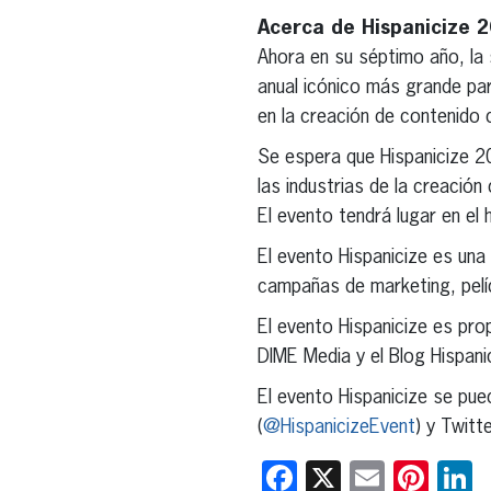
Acerca de Hispanicize 
Ahora en su séptimo año, la
anual icónico más grande par
en la creación de contenido 
Se espera que Hispanicize 20
las industrias de la creación
El evento tendrá lugar en el 
El evento Hispanicize es un
campañas de marketing, pelícu
El evento Hispanicize es pro
DIME Media y el Blog Hispani
El evento Hispanicize se pu
(
@HispanicizeEvent
) y Twitte
Facebook
X
Email
Pint
L