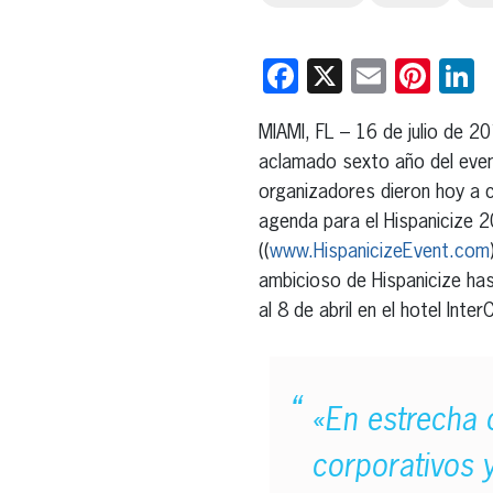
Facebook
X
Email
Pint
L
MIAMI, FL – 16 de julio de 2
aclamado sexto año del event
organizadores dieron hoy a c
agenda para el Hispanicize 
((
www.HispanicizeEvent.com
ambicioso de Hispanicize ha
al 8 de abril en el hotel Inte
«En estrecha 
corporativos 