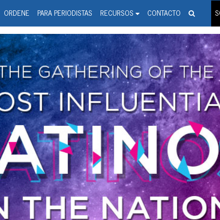
spanic Press Release Distributi
wire should 'tu'
ORDENE
PARA PERIODISTAS
RECURSOS
CONTACTO
S