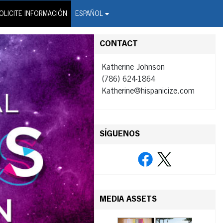
on Wire Service
OLICITE INFORMACIÓN
ESPAÑOL
CONTACT
Katherine Johnson
(786) 624-1864
Katherine@hispanicize.com
SÍGUENOS
MEDIA ASSETS