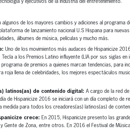
cnología y ejecutivos de la industria del entretenimiento.
n algunos de los mayores cambios y adiciones al programa 
 plataforma de lanzamiento nacional U.S Hispana para nuevas
ridades, álbumes de música, películas y mucho más.
te:
Uno de los movimientos más audaces de Hispanicize 2016
Tecla a los Premios Latino influyente (LIA por sus siglas en 
l programa de premios a quienes marcan tendencias, para inc
ra roja llena de celebridades, los mejores espectáculos musi
) latinos(as) de contenido digital:
A cargo de la red d
 día de Hispanicize 2016 se iniciará con un día completo de ret
a medida para todos los creadores(as) latinos(as) de conteni
ispanicize crece:
En 2015, Hispanicize presento las grand
 y Gente de Zona, entre otros. En 2016 el Festival de Música 