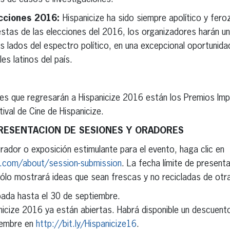
ecciones 2016:
Hispanicize ha sido siempre apolítico y fer
stas de las elecciones del 2016, los organizadores harán u
s lados del espectro político, en una excepcional oportunidad
les latinos del país.
es que regresarán a Hispanicize 2016 están los Premios Imp
ival de Cine de Hispanicize.
RESENTACION DE SESIONES Y ORADORES
rador o exposición estimulante para el evento, haga clic en
t.com/about/session-submission
. La fecha límite de present
ólo mostrará ideas que sean frescas y no recicladas de otr
pada hasta el 30 de septiembre.
nicize 2016 ya están abiertas. Habrá disponible un descuent
iembre en
http://bit.ly/Hispanicize16
.