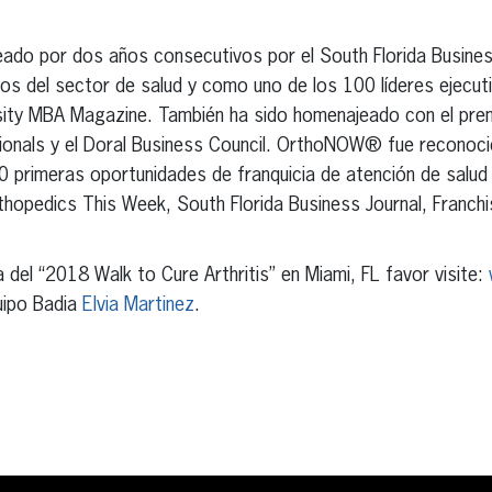
jeado por dos años consecutivos por el South Florida Busine
os del sector de salud y como uno de los 100 líderes ejecu
rsity MBA Magazine. También ha sido homenajeado con el pr
onals y el Doral Business Council. OrthoNOW® fue reconoci
 primeras oportunidades de franquicia de atención de salud 
thopedics This Week, South Florida Business Journal, Franc
del “2018 Walk to Cure Arthritis” en Miami, FL favor visite:
uipo Badia
Elvia Martinez
.
erest
inkedIn