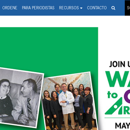
spanic Press Release Distributi
wire should 'tu'
ORDENE
PARA PERIODISTAS
RECURSOS
CONTACTO
S