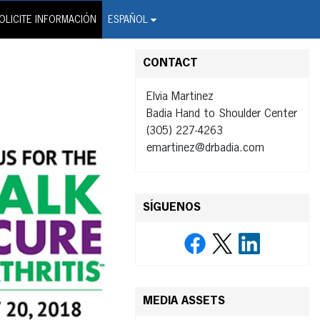
on Wire Service
OLICITE INFORMACIÓN
ESPAÑOL
CONTACT
Elvia Martinez
Badia Hand to Shoulder Center
(305) 227-4263
emartinez@drbadia.com
SÍGUENOS
MEDIA ASSETS