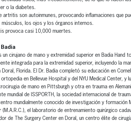
er o la diabetes.
 artritis son autoinmunes, provocando inflamaciones que pu
s músculos, los ojos y los órganos internos.
itis provoca casi 10,000 muertes.
 Badia
 un cirujano de mano y extremidad superior en Badia Hand t
mente integrada para la extremidad superior, incluyendo la m
Doral, Florida. El Dr. Badia completó su educación en Cornel
n ortopedia en Bellevue Hospital y del NYU Medical Center, y
crocirugia de mano en Pittsburgh y otra en trauma en Alemani
 mundial de ISSPORTH, la sociedad internacional de trauma
centro mundialmente conocido de investigación y formación 
 (M.A.R.C.), el laboratorio de entrenamiento quirúrgico cad
r de The Surgery Center en Doral, un centro élite de cirugí