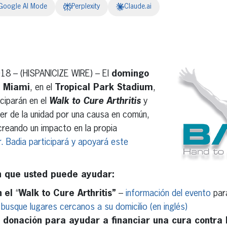
Google AI Mode
Perplexity
Claude.ai
erest
inkedIn
18 – (HISPANICIZE WIRE) – El
domingo
 Miami
, en el
Tropical Park Stadium
,
iciparán en el
Walk to Cure Arthritis
y
er de la unidad por una causa en común,
 creando un impacto en la propia
r. Badia participará y apoyará este
 que usted puede ayudar:
n
el
“
Walk to Cure Arthritis”
–
información del evento
para
,
busque lugares cercanos a su domicilio (en inglés)
donación para ayudar a financiar una cura contra l