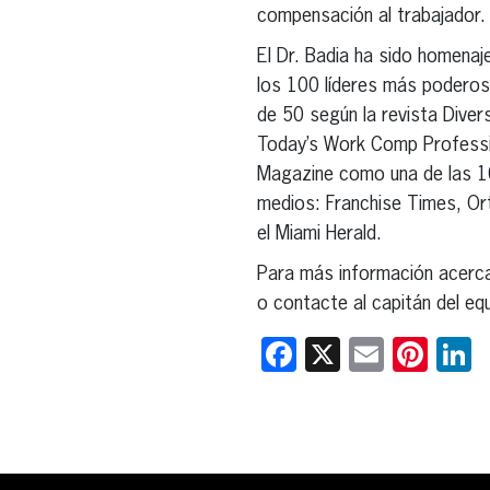
compensación al trabajador.
El Dr. Badia ha sido homena
los 100 líderes más poderos
de 50 según la revista Dive
Today’s Work Comp Professi
Magazine como una de las 10
medios: Franchise Times, Or
el Miami Herald.
Para más información acerca 
o contacte al capitán del eq
Facebook
X
Email
Pint
L