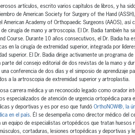
erosos artículos, escrito varios capítulos de libros, y ha sid
 miembro de American Society for Surgery of the Hand (ASSH)
del American Academy of Orthopaedic Surgeons (AAOS), así
 de cirugía de mano y artroscopia. El Dr. Badia también ha s
Hand Course. Durante 10 años consecutivos, el Dr. Badia ha es
nicas en la cirugía de extremidad superior, integrada por líder
idad superior. El Dr. Badia dirige activamente un programa d
 parte del consejo editorial de dos revistas de la mano y d
una conferencia de dos días y el simposio de aprendizaje pa
os a la artroscopia de extremidad superior y artroplastia.
osa carrera médica y un reconocido legado como orador inter
ros especializados de atención de urgencia ortopédica para e
dicas y deportivas y es por eso que fundó
OrthoNOW®, la úni
ica en el país
. Él se desempeña como director médico del c
n un equipo de especialistas ortopédicos que tratan huesos 
úsculos, cortaduras, lesiones ortopédicas y deportivas y le