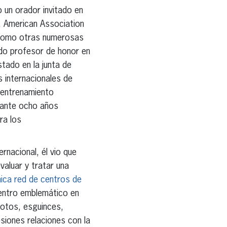
o un orador invitado en
, American Association
 como otras numerosas
ido profesor de honor en
tado en la junta de
es internacionales de
e entrenamiento
urante ocho años
ra los
nacional, él vio que
valuar y tratar una
ca red de centros de
entro emblemático en
rotos, esguinces,
siones relaciones con la