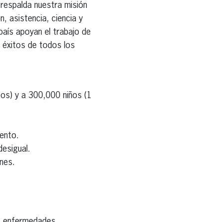
 respalda nuestra misión
, asistencia, ciencia y
aís apoyan el trabajo de
s éxitos de todos los
tos) y a 300,000 niños (1
iento.
esigual.
ones.
las enfermedades