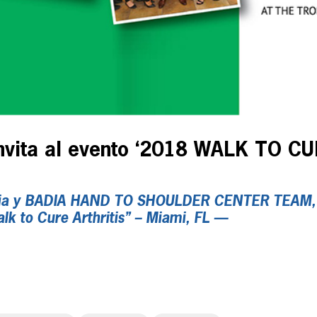
 invita al evento ‘2018 WALK TO C
adia y BADIA HAND TO SHOULDER CENTER TEAM, l
lk to Cure Arthritis” – Miami, FL —