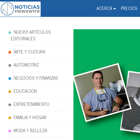
Noticias Newswire - Hi
The world changed. Your 
ACERCA
PRECIOS
NUEVO! ARTÍCULOS
EDITORIALES
ARTE Y CULTURA
AUTOMOTRIZ
NEGOCIOS Y FINANZAS
EDUCACION
ENTRETENIMIENTO
FAMILIA Y HOGAR
MODA Y BELLEZA