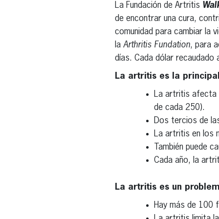
La Fundación de Artritis
Walk
de encontrar una cura, contri
comunidad para cambiar la v
la
Arthritis Fundation
, para a
días. Cada dólar recaudado a
La artritis es la princi
La artritis afect
de cada 250).
Dos tercios de la
La artritis en los
También puede cau
Cada año, la artri
La artritis es un proble
Hay más de 100 fo
La artritis limita