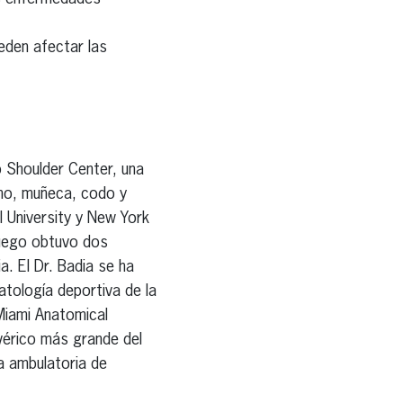
eden afectar las
o Shoulder Center, una
ano, muñeca, codo y
l University y New York
 luego obtuvo dos
a. El Dr. Badia se ha
tología deportiva de la
Miami Anatomical
avérico más grande del
a ambulatoria de