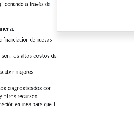
ing” donando a través
de
anera:
a financiación de nuevas
o son: los altos costos de
escubrir mejores
iños diagnosticados con
 y otros recursos.
mación en línea para que 1
d