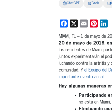
ChatGPT
Grok
Facebook
X
Email
Pint
L
MIAMI, FL – 1 de mayo de 20
20 de mayo de 2018
,
en
los residentes de Miami part
juntos experimentarán el pod
luchando contra la artritis y
comunidad. Y
el Equipo del D
importante evento anual
.
Hay algunas maneras en
Participando e
no está en Miami
Efectuando una 