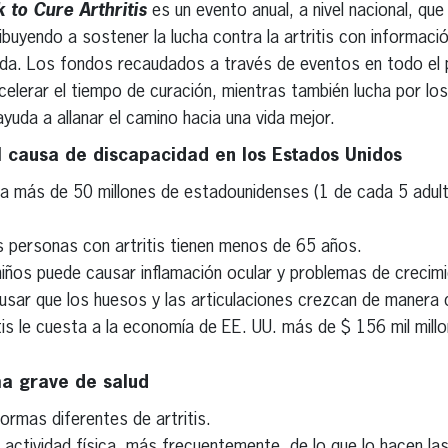
 to Cure Arthritis
es un evento anual, a nivel nacional, que
buyendo a sostener la lucha contra la artritis con información
ida. Los fondos recaudados a través de eventos en todo el p
celerar el tiempo de curación, mientras también lucha por lo
yuda a allanar el camino hacia una vida mejor.
pal causa de discapacidad en los Estados Unidos
a a más de 50 millones de estadounidenses (1 de cada 5 adul
s personas con artritis tienen menos de 65 años.
 niños puede causar inflamación ocular y problemas de crecim
sar que los huesos y las articulaciones crezcan de manera d
tis le cuesta a la economía de EE. UU. más de $ 156 mil mill
ma grave de salud
rmas diferentes de artritis.
 la actividad física, más frecuentemente, de lo que lo hacen 