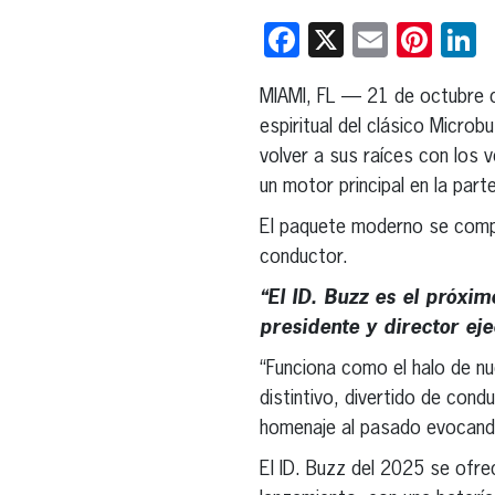
Facebook
X
Email
Pint
L
MIAMI, FL — 21 de octubre
espiritual del clásico Micro
volver a sus raíces con los v
un motor principal en la part
El paquete moderno se compl
conductor.
“El ID. Buzz es el próxi
presidente y director ej
“Funciona como el halo de n
distintivo, divertido de cond
homenaje al pasado evocando 
El ID. Buzz del 2025 se ofre