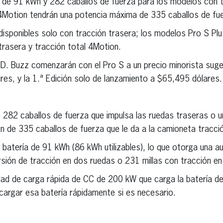
a de 91 kWh y 282 caballos de fuerza para los modelos con t
4Motion tendrán una potencia máxima de 335 caballos de fu
sponibles solo con tracción trasera; los modelos Pro S Plus
trasera y tracción total 4Motion.
ID. Buzz comenzarán con el Pro S a un precio minorista sug
res, y la 1.ª Edición solo de lanzamiento a $65,495 dólares.
e 282 caballos de fuerza que impulsa las ruedas traseras o 
 de 335 caballos de fuerza que le da a la camioneta tracció
 batería de 91 kWh (86 kWh utilizables), lo que otorga una 
rsión de tracción en dos ruedas o 231 millas con tracción en
idad de carga rápida de CC de 200 kW que carga la batería d
cargar esa batería rápidamente si es necesario.