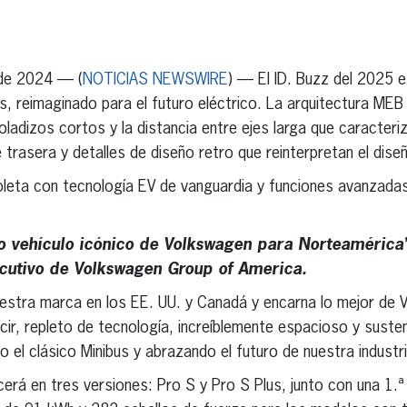
erest
inkedIn
 de 2024 — (
NOTICIAS NEWSWIRE
) — El ID. Buzz del 2025 e
bus, reimaginado para el futuro eléctrico. La arquitectura ME
oladizos cortos y la distancia entre ejes larga que caracteriz
e trasera y detalles de diseño retro que reinterpretan el dise
eta con tecnología EV de vanguardia y funciones avanzadas 
mo vehículo icónico de Volkswagen para Norteamérica”,
ecutivo de Volkswagen Group of America.
uestra marca en los EE. UU. y Canadá y encarna lo mejor de 
ucir, repleto de tecnología, increíblemente espacioso y suste
el clásico Minibus y abrazando el futuro de nuestra industri
cerá en tres versiones: Pro S y Pro S Plus, junto con una 1.ª