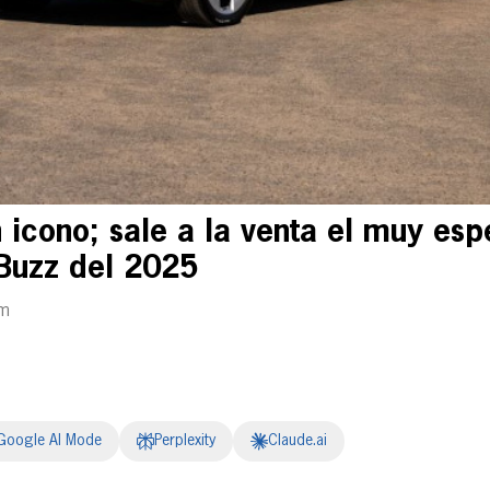
 icono; sale a la venta el muy es
Buzz del 2025
pm
Google AI Mode
Perplexity
Claude.ai