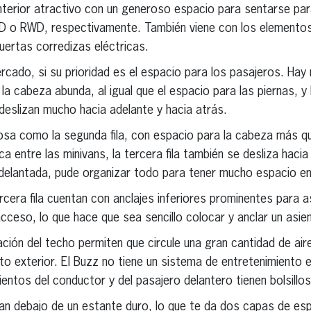
 interior atractivo con un generoso espacio para sentarse par
D o RWD, respectivamente. También viene con los elementos
uertas corredizas eléctricas.
rcado, si su prioridad es el espacio para los pasajeros. Hay
 la cabeza abunda, al igual que el espacio para las piernas, y
 deslizan mucho hacia adelante y hacia atrás.
iosa como la segunda fila, con espacio para la cabeza más qu
ca entre las minivans, la tercera fila también se desliza hacia
delantada, pude organizar todo para tener mucho espacio en 
cera fila cuentan con anclajes inferiores prominentes para a
acceso, lo que hace que sea sencillo colocar y anclar un asie
lación del techo permiten que circule una gran cantidad de ai
to exterior. El Buzz no tiene un sistema de entretenimiento e
entos del conductor y del pasajero delantero tienen bolsillo
n debajo de un estante duro, lo que te da dos capas de esp