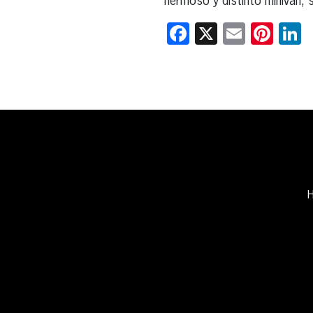
hermoso y distinto minivan, 
Facebook
X
Email
Pint
L
H