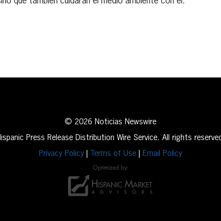
sino que también cuidarán el medio ambiente con él.
erest
inkedIn
© 2026 Noticias Newswire
ispanic Press Release Distribution Wire Service. All rights reserve
Privacy Policy
|
Terms of Use
|
Email Policy