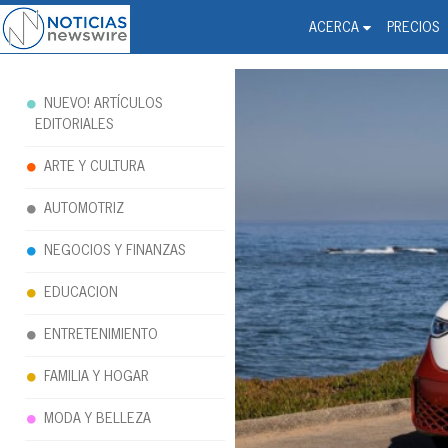
Noticias Newswire - Hi
The world changed. Your 
ACERCA
PRECIOS
NUEVO! ARTÍCULOS
EDITORIALES
ARTE Y CULTURA
AUTOMOTRIZ
NEGOCIOS Y FINANZAS
EDUCACION
ENTRETENIMIENTO
FAMILIA Y HOGAR
MODA Y BELLEZA