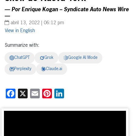
— Por Enrique Kogan – Syndicate Auto News Wire
—
abril 13, 2022 | 06:12 pm
English
Summarize with:
ChatGPT
Grok
Google AI Mode
Perplexity
Claude.ai
Facebook
X
Email
Pinterest
LinkedIn