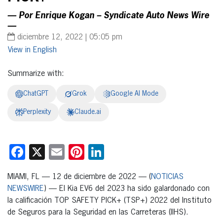
— Por Enrique Kogan – Syndicate Auto News Wire
—
diciembre 12, 2022 | 05:05 pm
English
Summarize with:
ChatGPT
Grok
Google AI Mode
Perplexity
Claude.ai
Facebook
X
Email
Pinterest
LinkedIn
MIAMI, FL — 12 de diciembre de 2022 — (
NOTICIAS
NEWSWIRE
) — El Kia EV6 del 2023 ha sido galardonado con
la calificación TOP SAFETY PICK+ (TSP+) 2022 del Instituto
de Seguros para la Seguridad en las Carreteras (IIHS).