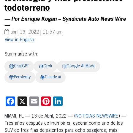
todoterreno
— Por Enrique Kogan – Syndicate Auto News Wire
—
abril 13, 2022 | 11:57 am
English
Summarize with:
ChatGPT
Grok
Google AI Mode
Perplexity
Claude.ai
Facebook
X
Email
Pinterest
LinkedIn
MIAMI, FL — 13 de Abril, 2022 — (
NOTICIAS NEWSWIRE
) —
Tres años después de irrumpir en escena como uno de los
SUV de tres filas de asientos para ocho pasajeros, más