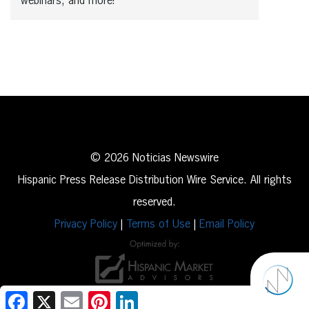
webinars, and more!
© 2026 Noticias Newswire
Hispanic Press Release Distribution Wire Service. All rights
reserved.
Privacy Policy
|
Terms of Use
|
Email Policy
Facebook
X
Email
Pinterest
LinkedIn