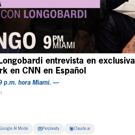
Longobardi entrevista en exclusi
rk en CNN en Español
9 p.m. hora Miami. —
m
Google AI Mode
Perplexity
Claude.ai