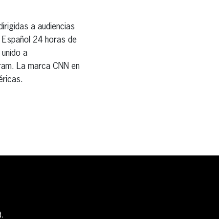
irigidas a audiencias
n Español 24 horas de
 unido a
gram. La marca CNN en
éricas.
d.