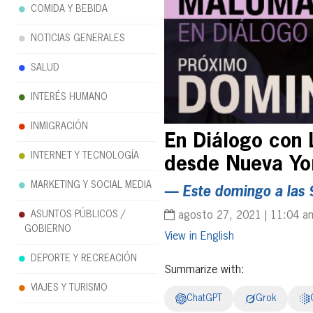
COMIDA Y BEBIDA
NOTICIAS GENERALES
SALUD
INTERÉS HUMANO
INMIGRACIÓN
En Diálogo con 
INTERNET Y TECNOLOGÍA
desde Nueva Yo
MARKETING Y SOCIAL MEDIA
— Este domingo a las 
ASUNTOS PÚBLICOS /
agosto 27, 2021 | 11:04 a
GOBIERNO
English
DEPORTE Y RECREACIÓN
Summarize with:
VIAJES Y TURISMO
ChatGPT
Grok