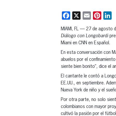
Facebook
X
Email
Pint
L
MIAMI, FL — 27 de agosto 
Diálogo con Longobardi
pre
Miami en CNN en Español.
En esta conversación con Ma
abuelos por el confinamiento
siente bien bonito”, dice el 
El cantante le contó a Long
EE.UU., en septiembre. Ademá
Nueva York de niño y el sueñ
Por otra parte, no solo sien
colombianos con mayor proye
cultivó la pasión por el fútbo