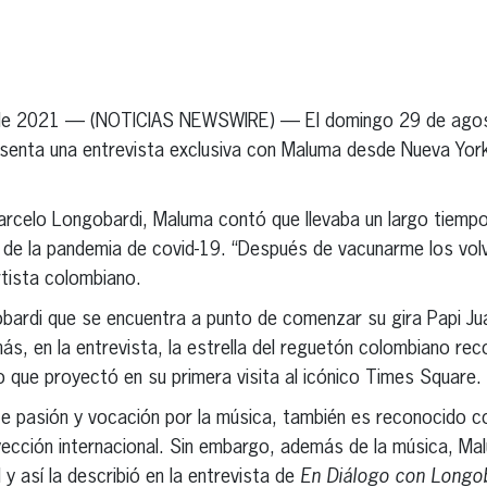
erest
inkedIn
de 2021 — (NOTICIAS NEWSWIRE) — El domingo 29 de agos
senta una entrevista exclusiva con Maluma desde Nueva Yor
rcelo Longobardi, Maluma contó que llevaba un largo tiempo
 de la pandemia de covid-19. “Después de vacunarme los volv
artista colombiano.
obardi que se encuentra a punto de comenzar su gira Papi J
s, en la entrevista, la estrella del reguetón colombiano rec
o que proyectó en su primera visita al icónico Times Square.
te pasión y vocación por la música, también es reconocido c
cción internacional. Sin embargo, además de la música, Ma
l y así la describió en la entrevista de
En Diálogo con Longo