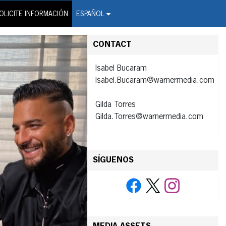
on Wire Service
OLICITE INFORMACIÓN
ESPAÑOL
CONTACT
Isabel Bucaram
Isabel.Bucaram@warnermedia.com
Gilda Torres
Gilda.Torres@warnermedia.com
SÍGUENOS