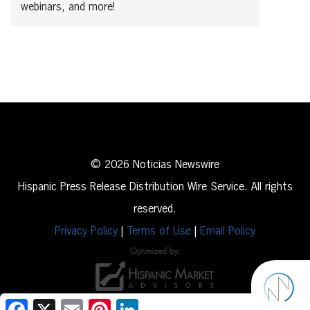
webinars, and more!
© 2026 Noticias Newswire
Hispanic Press Release Distribution Wire Service. All rights
reserved.
Privacy Policy
|
Terms of Use
|
Email Policy
Facebook
X
Email
Pinterest
LinkedIn