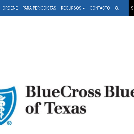
spanic Press Release Distributi
wire should 'tu'
ORDENE
PARA PERIODISTAS
RECURSOS
CONTACTO
S