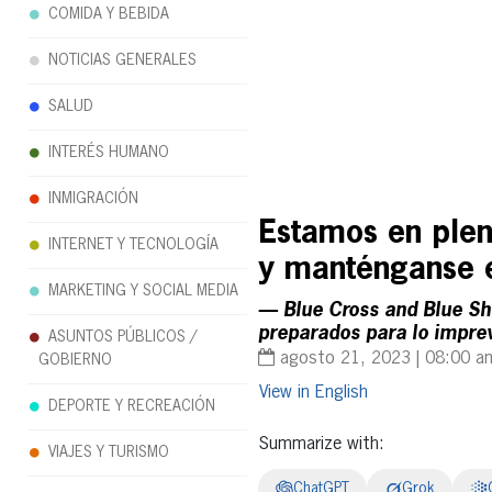
COMIDA Y BEBIDA
NOTICIAS GENERALES
SALUD
INTERÉS HUMANO
INMIGRACIÓN
Estamos en ple
INTERNET Y TECNOLOGÍA
y manténganse e
MARKETING Y SOCIAL MEDIA
— Blue Cross and Blue Shi
preparados para lo impre
ASUNTOS PÚBLICOS /
agosto 21, 2023 | 08:00 a
GOBIERNO
English
DEPORTE Y RECREACIÓN
Summarize with:
VIAJES Y TURISMO
ChatGPT
Grok