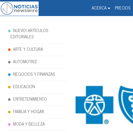
Noticias Newswire - Hi
The world changed. Your 
ACERCA
PRECIOS
NUEVO! ARTÍCULOS
EDITORIALES
ARTE Y CULTURA
AUTOMOTRIZ
NEGOCIOS Y FINANZAS
EDUCACION
ENTRETENIMIENTO
FAMILIA Y HOGAR
MODA Y BELLEZA