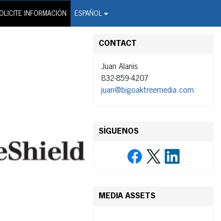
on Wire Service
OLICITE INFORMACIÓN
ESPAÑOL
CONTACT
Juan Alanis
832-859-4207
juan@bigoaktreemedia.com
SÍGUENOS
MEDIA ASSETS