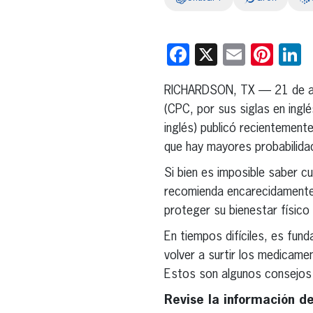
Facebook
X
Email
Pint
L
RICHARDSON, TX — 21 de a
(CPC, por sus siglas en inglé
inglés) publicó recientement
que hay mayores probabilida
Si bien es imposible saber c
recomienda encarecidamente
proteger su bienestar físico
En tiempos difíciles, es fun
volver a surtir los medicame
Estos son algunos consejos 
Revise la información d