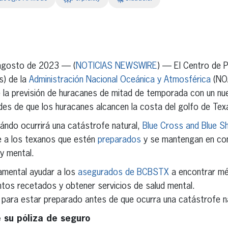
erest
inkedIn
gosto de 2023 — (
NOTICIAS NEWSWIRE
) — El Centro de P
s) de la
Administración Nacional Oceánica y Atmosférica
(NOA
e la previsión de huracanes de mitad de temporada con un nu
des de que los huracanes alcancen la costa del golfo de Tex
uándo ocurrirá una catástrofe natural,
Blue Cross and Blue Sh
 a los texanos que estén
preparados
y se mantengan en con
 y mental.
damental ayudar a los
asegurados de BCBSTX
a encontrar mé
ntos recetados y obtener servicios de salud mental.
para estar preparado antes de que ocurra una catástrofe na
e su póliza de seguro