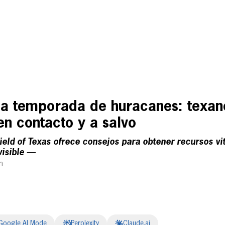
na temporada de huracanes: texan
n contacto y a salvo
eld of Texas ofrece consejos para obtener recursos vit
visible —
m
Google AI Mode
Perplexity
Claude.ai