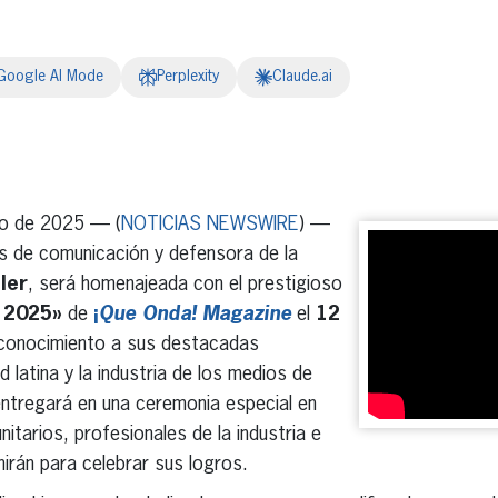
Google AI Mode
Perplexity
Claude.ai
erest
inkedIn
o de 2025 — (
NOTICIAS NEWSWIRE
) —
os de comunicación y defensora de la
ler
, será homenajeada con el prestigioso
s 2025»
de
¡
Que Onda! Magazine
el
12
econocimiento a sus destacadas
 latina y la industria de los medios de
entregará en una ceremonia especial en
itarios, profesionales de la industria e
nirán para celebrar sus logros.