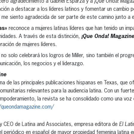
cero agradecimiento a Gabriel Esparza y a
¡Que Onda! Magaz
cación a destacar a los líderes latinos y fomentar un cambio p
 me siento agradecida de ser parte de este camino junto a e
as»
reconoce a mujeres latinas líderes que han tenido un impa
dades. A través de esta distinción,
¡Que Onda! Magazin
ación de mujeres líderes.
no solo celebrará los logros de Miller, sino también el progr
unicación, los negocios y el liderazgo.
ine
na de las principales publicaciones hispanas en Texas, que of
comunitarias relevantes para la audiencia latina. Con un fuer
 empoderamiento, la revista se ha consolidado como una voz 
//queondamagazine.com/
ta y CEO de Latina and Associates, empresa editora de
El Lat
 el periódico en español de mayor propiedad femenina latina e