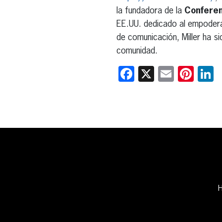
la fundadora de la
Conferen
EE.UU. dedicado al empodera
de comunicación, Miller ha si
comunidad.
Facebook
X
Email
Pint
L
H