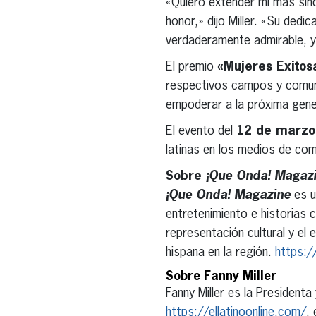
«Quiero extender mi más sin
honor,» dijo Miller. «Su dedi
verdaderamente admirable, y
El premio
«Mujeres Exitos
respectivos campos y comuni
empoderar a la próxima gener
El evento del
12 de marzo
latinas en los medios de com
Sobre
¡Que Onda! Magaz
¡Que Onda! Magazine
es u
entretenimiento e historias 
representación cultural y el
hispana en la región.
https:
Sobre Fanny Miller
Fanny Miller es la Presiden
https://ellatinoonline.com/
,