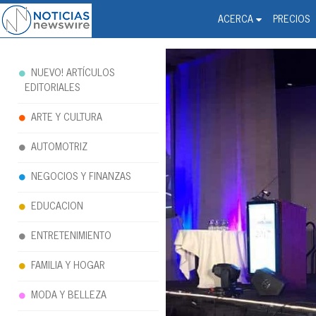
Noticias Newswire - Hi
The world changed. Your 
ACERCA
PRECIOS
NUEVO! ARTÍCULOS
EDITORIALES
ARTE Y CULTURA
AUTOMOTRIZ
NEGOCIOS Y FINANZAS
EDUCACION
ENTRETENIMIENTO
FAMILIA Y HOGAR
MODA Y BELLEZA