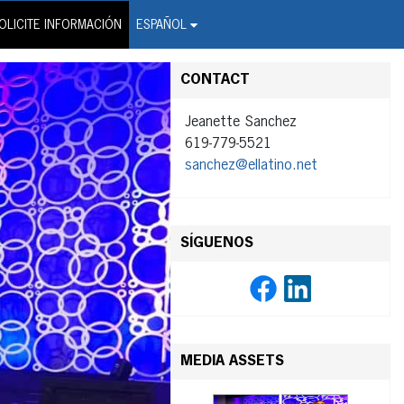
on Wire Service
OLICITE INFORMACIÓN
ESPAÑOL
CONTACT
Jeanette Sanchez
619-779-5521
sanchez@ellatino.net
SÍGUENOS
MEDIA ASSETS