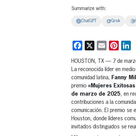
Summarize with:
ChatGPT
Grok
Facebook
X
Email
Pint
L
HOUSTON, TX — 7 de marz
La reconocida líder en medi
comunidad latina,
Fanny Mil
premio
«Mujeres Exitosa
de marzo de 2025
, en r
contribuciones a la comunidad
comunicación. El premio se 
Houston, donde líderes comun
invitados distinguidos se reu