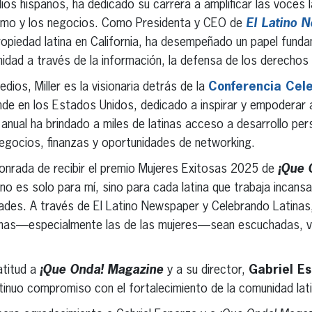
dios hispanos, ha dedicado su carrera a amplificar las voces 
ismo y los negocios. Como Presidenta y CEO de
El Latino 
piedad latina en California, ha desempeñado un papel funda
ad a través de la información, la defensa de los derechos y 
ios, Miller es la visionaria detrás de la
Conferencia Cel
de en los Estados Unidos, dedicado a inspirar y empoderar a
anual ha brindado a miles de latinas acceso a desarrollo per
negocios, finanzas y oportunidades de networking.
nrada de recibir el premio Mujeres Exitosas 2025 de
¡Que 
 no es solo para mí, sino para cada latina que trabaja incan
ades. A través de El Latino Newspaper y Celebrando Latina
tinas—especialmente las de las mujeres—sean escuchadas, v
atitud a
¡Que Onda! Magazine
y a su director,
Gabriel E
inuo compromiso con el fortalecimiento de la comunidad lati