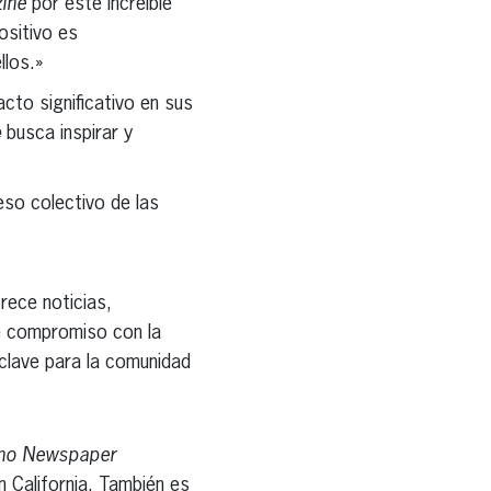
ine
por este increíble
ositivo es
llos.»
cto significativo en sus
e
busca inspirar y
eso colectivo de las
rece noticias,
te compromiso con la
clave para la comunidad
ino Newspaper
n California. También es