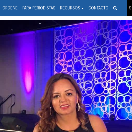
spanic Press Release Distributi
wire should 'tu'
ORDENE
PARA PERIODISTAS
RECURSOS
CONTACTO
S