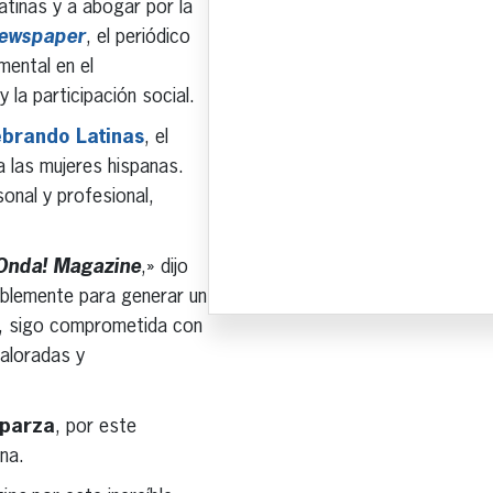
latinas y a abogar por la
Newspaper
, el periódico
mental en el
la participación social.
ebrando Latinas
, el
 las mujeres hispanas.
sonal y profesional,
Onda! Magazine
,» dijo
sablemente para generar un
s, sigo comprometida con
aloradas y
sparza
, por este
na.