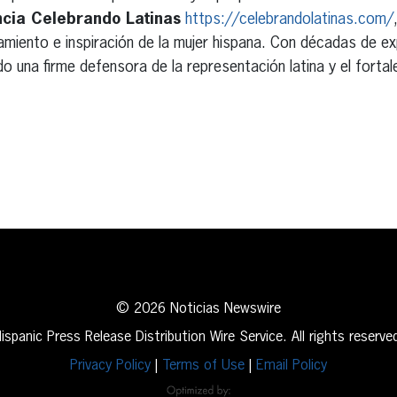
cia Celebrando Latinas
https://celebrandolatinas.com/
miento e inspiración de la mujer hispana. Con décadas de ex
do una firme defensora de la representación latina y el fortal
erest
inkedIn
© 2026 Noticias Newswire
ispanic Press Release Distribution Wire Service. All rights reserve
Privacy Policy
|
Terms of Use
|
Email Policy