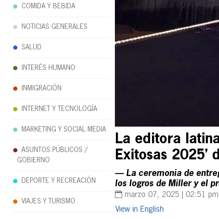
COMIDA Y BEBIDA
NOTICIAS GENERALES
SALUD
INTERÉS HUMANO
INMIGRACIÓN
INTERNET Y TECNOLOGÍA
MARKETING Y SOCIAL MEDIA
La editora latin
ASUNTOS PÚBLICOS /
Exitosas 2025’ 
GOBIERNO
— La ceremonia de entreg
DEPORTE Y RECREACIÓN
los logros de Miller y el 
marzo 07, 2025 | 02:51 pm
VIAJES Y TURISMO
English