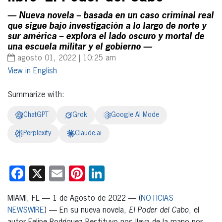
— Nueva novela – basada en un caso criminal real
que sigue bajo investigación a lo largo de norte y
sur américa – explora el lado oscuro y mortal de
una escuela militar y el gobierno —
agosto 01, 2022 | 10:25 am
English
Summarize with:
ChatGPT
Grok
Google AI Mode
Perplexity
Claude.ai
Facebook
X
Email
Pinterest
LinkedIn
MIAMI, FL —
1 de Agosto de 2022
— (
NOTICIAS
NEWSWIRE
) — En su nueva novela,
El Poder del Cabo
, el