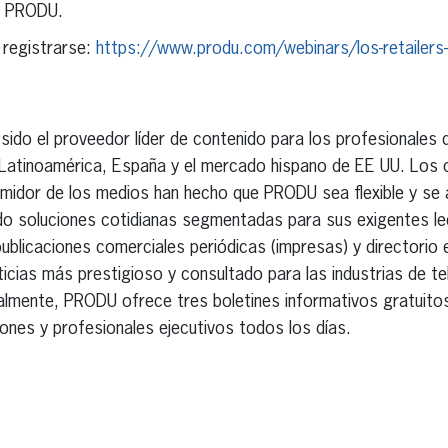
de PRODU.
a registrarse:
https://www.produ.com/webinars/los-retailers-
sido el proveedor líder de contenido para los profesionales de
n Latinoamérica, España y el mercado hispano de EE UU. Los
idor de los medios han hecho que PRODU sea flexible y se 
do soluciones cotidianas segmentadas para sus exigentes l
licaciones comerciales periódicas (impresas) y directorio e
oticias más prestigioso y consultado para las industrias de tel
onalmente, PRODU ofrece tres boletines informativos gratuit
nes y profesionales ejecutivos todos los días.
erest
inkedIn