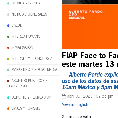
COMIDA Y BEBIDA
NOTICIAS GENERALES
SALUD
INTERÉS HUMANO
INMIGRACIÓN
FIAP Face to Fa
INTERNET Y TECNOLOGÍA
este martes 13 
MARKETING Y SOCIAL MEDIA
— Alberto Pardo explic
uso de los datos de sus
ASUNTOS PÚBLICOS /
GOBIERNO
10am México y 5pm M
abril 09, 2021 | 02:55 pm
DEPORTE Y RECREACIÓN
English
VIAJES Y TURISMO
Summarize with: