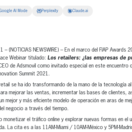
Google AI Mode
Perplexity
Claude.ai
erest
inkedIn
021 – (NOTICIAS NEWSWIRE) – En el marco del FIAP Awards 
 Face Webinar titulado:
Los retailers: ¿las empresas de p
CEO
de Adsmovil como invitado especial en este encuentro q
nnovation Summit 2021.
 retail se ha ido transformando de la mano de la tecnología 
 para mejorar las ventas, incrementar las bases de clientes, 
n mejor y más eficiente modelo de operación en aras de me
del negocio a través del tiempo.
 monetizar el tráfico online y explorar nuevas formas en el 
igida. La cita es a las 11AM-Miami / 10AM-México y 5PM-Madri