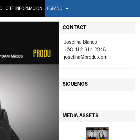
on Wire Service
OLICITE INFORMACIÓN
ESPAÑOL
CONTACT
Josefina Blanco
+58 412 314 2848
josefina@produ.com
SÍGUENOS
MEDIA ASSETS