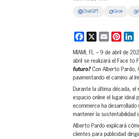
ChatGPT
Grok
Facebook
X
Email
Pint
L
MIAMI, FL – 9 de abril de 2
abril se realizará el Face to
futuro?
Con Alberto Pardo,
pavimentando el camino al
I
Durante la última década, el
espacio online
el lugar ideal
ecommerce ha desarrollado u
mantener la sustentabilidad 
Alberto Pardo explicará cómo
clientes para publicidad dir