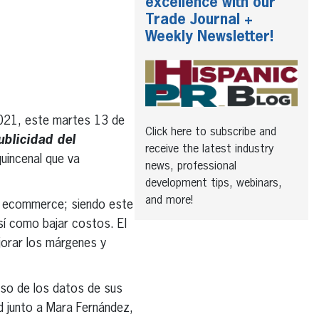
excellence with our
Trade Journal +
Weekly Newsletter!
2021, este martes 13 de
Click here to subscribe and
ublicidad del
receive the latest industry
uincenal que va
news, professional
development tips, webinars,
and more!
al ecommerce; siendo este
así como bajar costos. El
jorar los márgenes y
uso de los datos de sus
d junto a Mara Fernández,