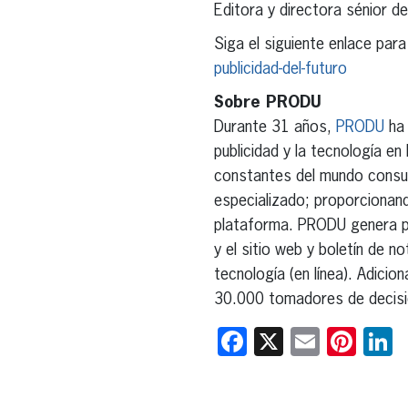
Editora y directora sénior 
Siga el siguiente enlace par
publicidad-del-futuro
Sobre PRODU
Durante 31 años,
PRODU
ha 
publicidad y la tecnología e
constantes del mundo consum
especializado; proporcionan
plataforma. PRODU genera pub
y el sitio web y boletín de n
tecnología (en línea). Adici
30.000 tomadores de decisio
Facebook
X
Email
Pint
L