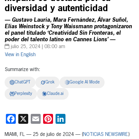
diversidad y autenticidad
— Gustavo Lauria, Mara Fernández, Álvar Suñol,
Elias Weinstock y Tony Waissmann protagonizaron
el panel titulado ‘Creatividad Sin Fronteras, el
poder del talento latino en Cannes Lions’ —
julio 25, 2024 | 08:00 am
English
Summarize with:
ChatGPT
Grok
Google AI Mode
Perplexity
Claude.ai
Facebook
X
Email
Pinterest
LinkedIn
MIAMI, FL — 25 de julio de 2024 — (
NOTICIAS NEWSWIRE
)