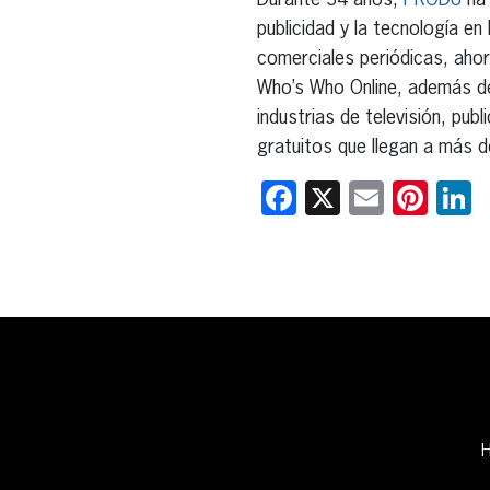
Durante 34 años,
PRODU
ha 
publicidad y la tecnología 
comerciales periódicas, ahora
Who’s Who Online, además del
industrias de televisión, pu
gratuitos que llegan a más 
Facebook
X
Email
Pint
L
H