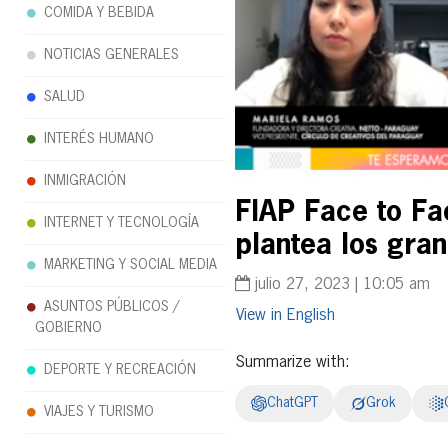
COMIDA Y BEBIDA
NOTICIAS GENERALES
SALUD
INTERÉS HUMANO
INMIGRACIÓN
FIAP Face to Fa
INTERNET Y TECNOLOGÍA
plantea los gran
MARKETING Y SOCIAL MEDIA
julio 27, 2023 | 10:05 am
ASUNTOS PÚBLICOS /
English
GOBIERNO
Summarize with:
DEPORTE Y RECREACIÓN
ChatGPT
Grok
VIAJES Y TURISMO