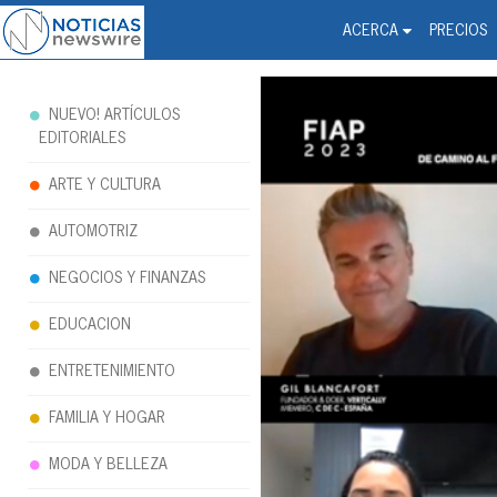
Noticias Newswire - Hi
The world changed. Your 
ACERCA
PRECIOS
NUEVO! ARTÍCULOS
EDITORIALES
ARTE Y CULTURA
AUTOMOTRIZ
NEGOCIOS Y FINANZAS
EDUCACION
ENTRETENIMIENTO
FAMILIA Y HOGAR
MODA Y BELLEZA