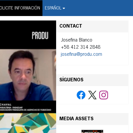
on Wire Service
OLICITE INFORMACIÓN
ESPAÑOL
CONTACT
Josefina Blanco
+58 412 314 2848
josefina@produ.com
SÍGUENOS
MEDIA ASSETS