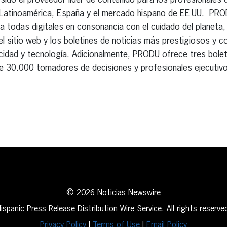
sido el proveedor líder de contenido para los profesionales de
en Latinoamérica, España y el mercado hispano de EE UU. PR
 todas digitales en consonancia con el cuidado del planeta, y
 sitio web y los boletines de noticias más prestigiosos y c
blicidad y tecnología. Adicionalmente, PRODU ofrece tres bole
de 30.000 tomadores de decisiones y profesionales ejecutivo
erest
inkedIn
© 2026 Noticias Newswire
ispanic Press Release Distribution Wire Service. All rights reserve
Privacy Policy
|
Terms of Use
|
Email Policy