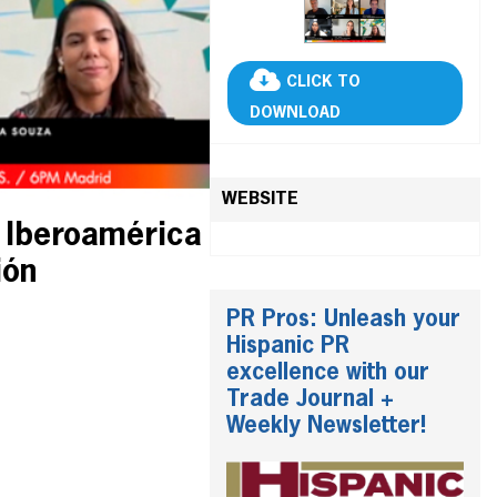
CLICK TO
DOWNLOAD
WEBSITE
e Iberoamérica
ión
PR Pros: Unleash your
Hispanic PR
excellence with our
Trade Journal +
Weekly Newsletter!