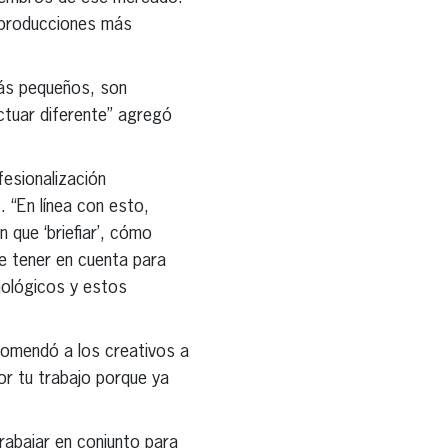
de producciones más
más pequeños, son
ctuar diferente” agregó
fesionalización
. “En línea con esto,
 que ‘briefiar’, cómo
ue tener en cuenta para
nológicos y estos
ecomendó a los creativos a
r tu trabajo porque ya
rabajar en conjunto para