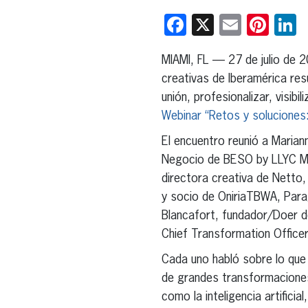
Facebook
X
Email
Pint
L
MIAMI, FL — 27 de julio de 
creativas de Iberamérica res
unión, profesionalizar, visibi
Webinar “Retos y soluciones:
El encuentro reunió a Marian
Negocio de BESO by LLYC Méx
directora creativa de Netto,
y socio de OniriaTBWA, Parag
Blancafort, fundador/Doer 
Chief Transformation Offic
Cada uno habló sobre lo que 
de grandes transformaciones
como la inteligencia artificial