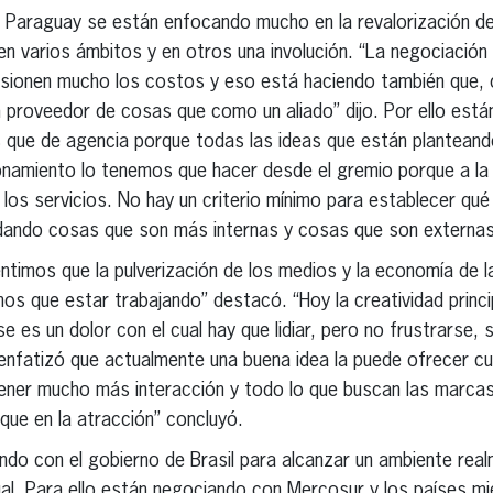
n Paraguay se están enfocando mucho en la revalorización de l
 en varios ámbitos y en otros una involución. “La negociació
sionen mucho los costos y eso está haciendo también que, 
roveedor de cosas que como un aliado” dijo. Por ello están
 que de agencia porque todas las ideas que están planteando
ionamiento lo tenemos que hacer desde el gremio porque a la
 los servicios. No hay un criterio mínimo para establecer qu
dando cosas que son más internas y cosas que son externa
ntimos que la pulverización de los medios y la economía de l
 que estar trabajando” destacó. “Hoy la creatividad princip
 es un dolor con el cual hay que lidiar, pero no frustrarse, s
 enfatizó que actualmente una buena idea la puede ofrecer cua
tener mucho más interacción y todo lo que buscan las marca
 que en la atracción” concluyó.
ndo con el gobierno de Brasil para alcanzar un ambiente rea
ual. Para ello están negociando con Mercosur y los países 