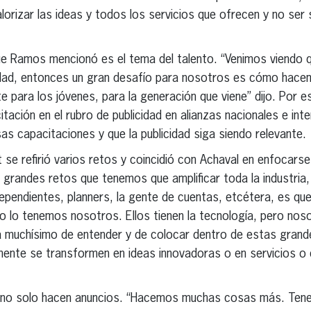
lorizar las ideas y todos los servicios que ofrecen y no ser 
ue Ramos mencionó es el tema del talento. “Venimos viendo 
vidad, entonces un gran desafío para nosotros es cómo hacem
te para los jóvenes, para la generación que viene” dijo. Por 
tación en el rubro de publicidad en alianzas nacionales e int
s capacitaciones y que la publicidad siga siendo relevante.
 se refirió varios retos y coincidió con Achaval en enfocarse
s grandes retos que tenemos que amplificar toda la industria,
ependientes, planners, la gente de cuentas, etcétera, es qu
 solo lo tenemos nosotros. Ellos tienen la tecnología, pero n
 muchísimo de entender y de colocar dentro de estas grand
mente se transformen en ideas innovadoras o en servicios o
no solo hacen anuncios. “Hacemos muchas cosas más. Ten