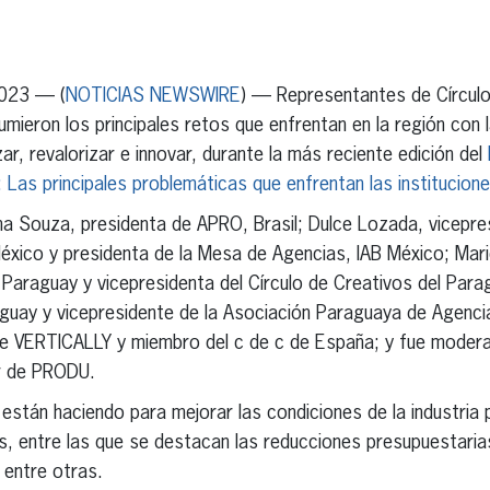
erest
inkedIn
2023 — (
NOTICIAS NEWSWIRE
) — Representantes de Círculo
umieron los principales retos que enfrentan en la región con 
lizar, revalorizar e innovar, durante la más reciente edición del
 Las principales problemáticas que enfrentan las institucione
na Souza, presidenta de APRO, Brasil; Dulce Lozada, vicepre
ico y presidenta de la Mesa de Agencias, IAB México; Mar
 Paraguay y vicepresidenta del Círculo de Creativos del Para
uay y vicepresidente de la Asociación Paraguaya de Agencias
de VERTICALLY y miembro del c de c de España; y fue moder
er de PRODU.
están haciendo para mejorar las condiciones de la industria p
, entre las que se destacan las reducciones presupuestaria
, entre otras.