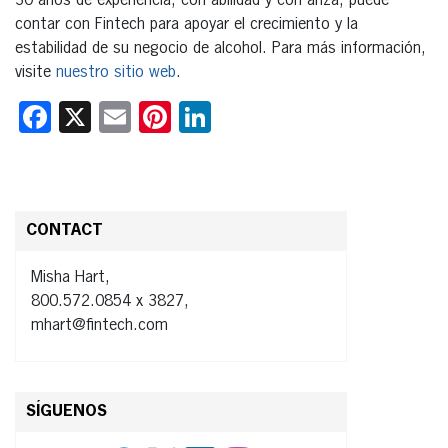
30 años de experiencia, con abilidad y con anza, puede
contar con Fintech para apoyar el crecimiento y la
estabilidad de su negocio de alcohol. Para más información,
visite
nuestro sitio web
.
Facebook
X
Email
Pinterest
LinkedIn
CONTACT
Misha Hart,
800.572.0854 x 3827,
mhart@fintech.com
SÍGUENOS