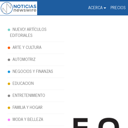
Noticias Newswire - Hi
The world changed. Your 
ACERCA
PRECIOS
NUEVO! ARTÍCULOS
EDITORIALES
ARTE Y CULTURA
AUTOMOTRIZ
NEGOCIOS Y FINANZAS
EDUCACION
ENTRETENIMIENTO
FAMILIA Y HOGAR
MODA Y BELLEZA