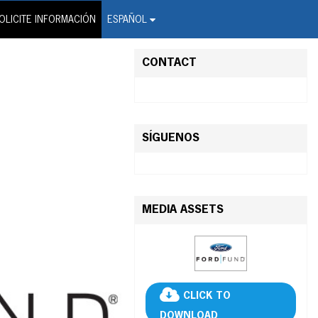
on Wire Service
OLICITE INFORMACIÓN
ESPAÑOL
CONTACT
SÍGUENOS
MEDIA ASSETS
CLICK TO
DOWNLOAD