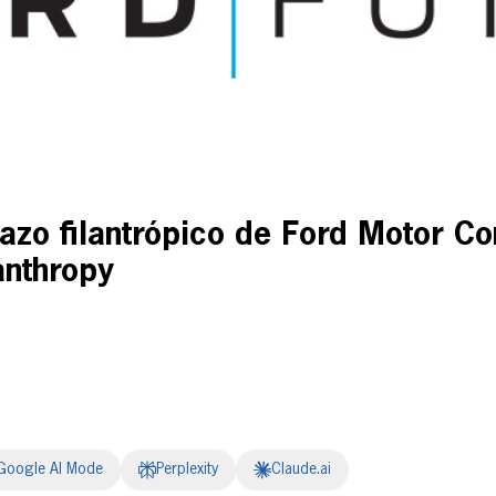
razo filantrópico de Ford Motor C
anthropy
Google AI Mode
Perplexity
Claude.ai