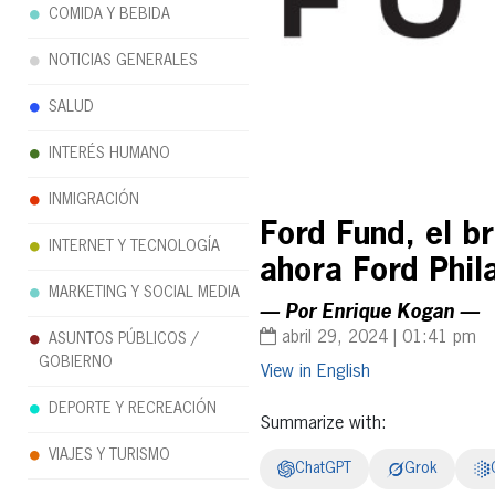
COMIDA Y BEBIDA
NOTICIAS GENERALES
SALUD
INTERÉS HUMANO
INMIGRACIÓN
Ford Fund, el b
INTERNET Y TECNOLOGÍA
ahora Ford Phil
MARKETING Y SOCIAL MEDIA
— Por Enrique Kogan —
abril 29, 2024 | 01:41 pm
ASUNTOS PÚBLICOS /
GOBIERNO
English
DEPORTE Y RECREACIÓN
Summarize with:
VIAJES Y TURISMO
ChatGPT
Grok