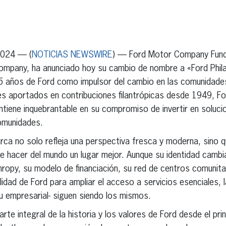
erest
inkedIn
2024 — (
NOTICIAS NEWSWIRE
) — Ford Motor Company Fund 
Company, ha anunciado hoy su cambio de nombre a «Ford Phila
 75 años de Ford como impulsor del cambio en las comunidade
s aportados en contribuciones filantrópicas desde 1949, For
iene inquebrantable en su compromiso de invertir en soluci
omunidades.
ca no solo refleja una perspectiva fresca y moderna, sino q
 hacer del mundo un lugar mejor. Aunque su identidad cambi
hropy, su modelo de financiación, su red de centros comunitar
ilidad de Ford para ampliar el acceso a servicios esenciales, 
itu empresarial- siguen siendo los mismos.
arte integral de la historia y los valores de Ford desde el pri