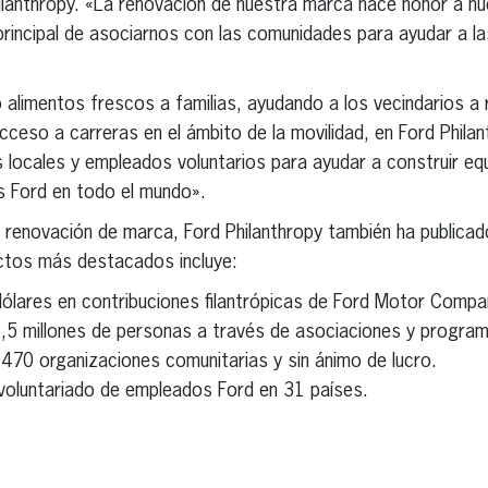
hilanthropy. «La renovación de nuestra marca hace honor a nue
 principal de asociarnos con las comunidades para ayudar a l
 alimentos frescos a familias, ayudando a los vecindarios a
cceso a carreras en el ámbito de la movilidad, en Ford Phila
 locales y empleados voluntarios para ayudar a construir equ
 Ford en todo el mundo».
renovación de marca, Ford Philanthropy también ha publicad
ctos más destacados incluye:
dólares en contribuciones filantrópicas de Ford Motor Compan
,5 millones de personas a través de asociaciones y progra
470 organizaciones comunitarias y sin ánimo de lucro.
voluntariado de empleados Ford en 31 países.
erest
inkedIn