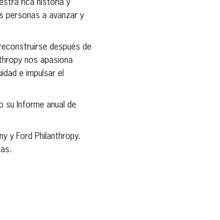
stra rica historia y
as personas a avanzar y
 reconstruirse después de
nthropy nos apasiona
idad e impulsar el
o su Informe anual de
y y Ford Philanthropy.
mas.